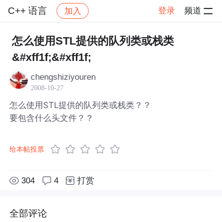
C++ 语言
登录
频道
加入
帖子详情
社区
C++ 语言
怎么使用STL提供的队列类或栈类
&#xff1f;&#xff1f;
chengshiziyouren
2008-10-27
怎么使用STL提供的队列类或栈类？？
要包含什么头文件？？
给本帖投票
304
4
打赏
全部评论