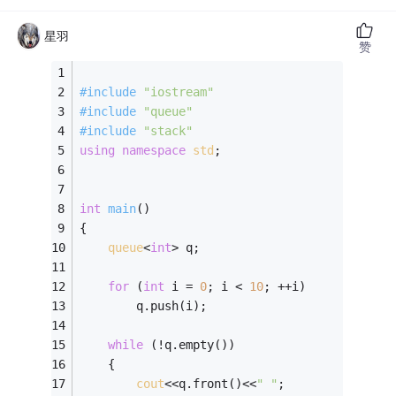
星羽
赞
#
include
"iostream"
#
include
"queue"
#
include
"stack"
using
namespace
std
;
int
main
()
{
queue
<
int
> q;
for
 (
int
 i = 
0
; i < 
10
; ++i)
        q.push(i);
while
 (!q.empty())
    {
cout
<<q.front()<<
" "
;