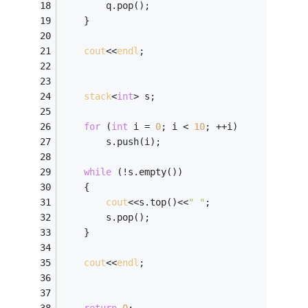
        q.pop();
    }
cout
<<
endl
;
stack
<
int
> s;
for
 (
int
 i = 
0
; i < 
10
; ++i)
        s.push(i);
while
 (!s.empty())
    {
cout
<<s.top()<<
" "
;
        s.pop();
    }
cout
<<
endl
;
return
0
;