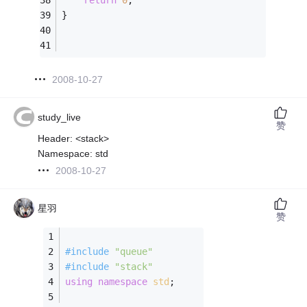
}
2008-10-27
study_live
赞
Header: <stack>
Namespace: std
2008-10-27
星羽
赞
#
include
"queue"
#
include
"stack"
using
namespace
std
;