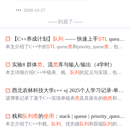
2008-10-27
——到底了——
【C++养成计划】
队列
—— 快速上手
STL
queue
类
（
本文介绍了C++中的
STL
queue
类
和priority_queue
类
，包括
它们的实例化和常用成员函数。
队列
是FIFO数据结构，而
优先级
队列
则按优先级（默认最大值在前）进行操作。通
实验8 群体
类
、流
类
库与输入/输出（4学时）
过实例展示了如何在C++中有效地
使用
这两个
队列
类
。
本文详细介绍C++中链表、栈、
队列
的定义与实现，包括
链表
类
、
队列
类
的创建，以及C++标准模板库
STL
的
使用
。通过具体实验任务，如链表元素操作、
队列
元素的先入
西北农林科技大学c++ oj 2025个人学习记录-单链表
先出特性展示，深入理解数据结构原理。
该博客记录了基于C++实现单链表
类
及其派生的
栈
类
和
队
实现学
列
类
的学习过程。设计了学生信息
类
，基于
STL
的
生链表
，由其派生出
和
并实现相应操作函
类
栈
类
队列
类
栈和
队列
类
的
使用
：stack | queue | priority_queue | deque的
数。在main函数中根据用户输入对栈和
进行操作并输
队列
出结果。
本文介绍了C++中栈、
队列
、优先级
队列
和双端
队列
的
使
用
。栈遵循后进先出原则，
队列
遵循先进先出原则。优先