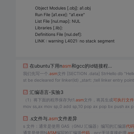
Object Modules [.obj]: a1.obj
Run File [a1.exe]: "a1.exe"
List File [nul.map]: NUL
Libraries [.lib]:
Definitions File [nul.def]:
LINK : warning L4021: no stack segment
在ubuntu下用n
asm
和gcc的ld链接程…
我们先写一个.
asm
文件 [SECTION .data] StrHello db "Hello, kaito!", 0Ah HelloLen equ $ - StrHello [SECTION .text] global _start ;mu
st be decleared for linker(ld) _start: ;tell linke
汇编语言-实验3
（1）将下面的程序保存为t1.
asm
文件，将其生成
可执行文件
文件夹下创建（D:\downFiles\m
asm
），文件名为t1.tx
.s文件与.
asm
文件差异
s 文件：通常是使用 GAS（GNU 汇编器）编写的汇编源
代
通常是使用N
ASM
编写的汇编源
代码
，gcc无法直接处理.
as