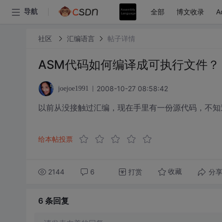
全部
博文收录
A
导航
社区
汇编语言
帖子详情
ASM代码如何编译成可执行文件？
2008-10-27 08:58:42
joejoe1991
以前从没接触过汇编，现在手里有一份源代码，不知
给本帖投票
2144
6
打赏
分
收藏
6 条
回复