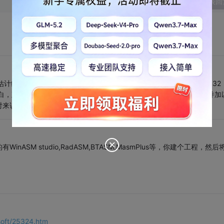
发表回
估计编译的时候也不是很熟练的就能查找出问题之所在，推荐个masm32
，一看就明白，直接便宜代码，运行就行了。关键的地方是如何调试，找出错误并加
对来说简单多了！
SM studio,RadASM,BTASM,MasmPlus等，你建个工程，然后
。
soft/25324.htm