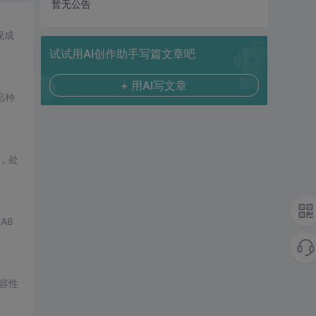
暂无公告
现成
试试用AI创作助手写篇文章吧
+ 用AI写文章
品种
，处
A8
兼容性