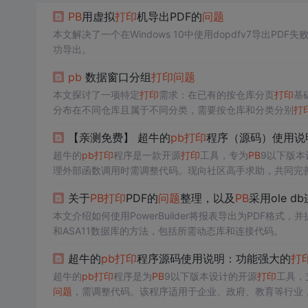
PB
用虚拟
打印
机导出PDF的
问题
本文解决了一个在Windows 10中使用dopdfv7导出PDF失
功导出。
pb
数据窗口分组
打印
问题
本文探讨了一项特定
打印
需求：在已有的按仓库分页
打印
基
分布在不同仓库且属于不同分类，需要按仓库和分类分别
打
【亲测免费】 超牛的
pb
打印
程序（源码）使用说
超牛的
pb
打印
程序是一款开源
打印
工具，专为
PB
9以下版本
理外部函数调用时需调整代码。现向社区高手求助，共同完
关于
PB
打印
PDF的
问题
整理，以及
PB
采用ole d
本文介绍如何使用PowerBuilder将报表导出为PDF格
和ASA11数据库的方法，包括所需动态库和连接代码。
超牛的
pb
打印
程序源码使用说明：功能强大的
打
超牛的
pb
打印
程序是为
PB
9以下版本设计的开源
打印
工具，
问题
，需调整代码。该程序适用于企业、政府、教育等行业