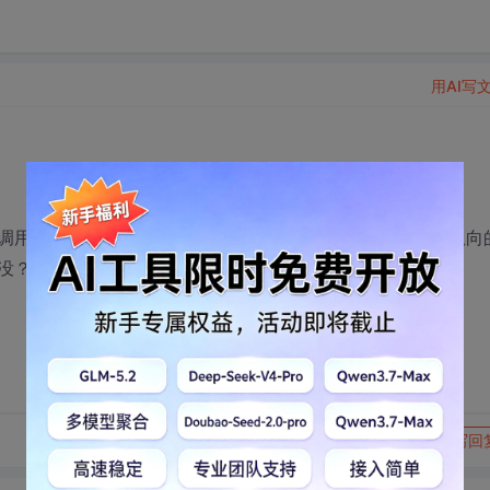
用AI写
（printsetup（））打印机设置后没用，打印出来也是纵向
没？？
转发到动态
举报
写回