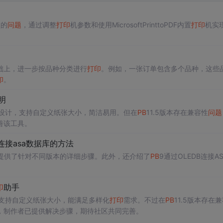
败的
问题
，通过调整
打印
机参数和使用MicrosoftPrinttoPDF内置
打印
机实
础上，进一步按品种分类进行
打印
。例如，一张订单包含多个品种，这些
印
。
明
设计，支持自定义纸张大小，简洁易用。但在
PB
11.5版本存在兼容性
问题
善该工具。
b连接asa数据库的方法
式，并提供了针对不同版本的详细步骤。此外，还介绍了
PB
9通过OLEDB连接AS
印
助手
支持自定义纸张大小，能满足多样化
打印
需求。不过在
PB
11.5版本存在
，制作者已提供解决步骤，期待社区共同完善。