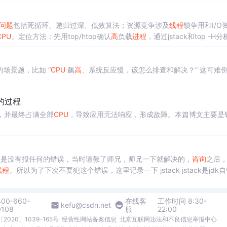
尽，出现OOM报错。2、内存过
高
的检测办法：一般我们的
Java
服务器
问题
包括死循环、递归过深、低效算法；资源竞争涉及
线程
锁争用和I/O
CPU
。定位方法：先用top/htop确认
高
负载
进程
，通过jstack和top -H分
（如死循环、递归溢出、锁竞争）及SQL/API调用场景，帮助开发者系
锁竞争、GC日志
场景题，比如 “
CPU
飙
高
、系统反应慢，该怎么排查和解决？” 这可难
的过程
，并最终占满全部
CPU
，导致应用无法响应，形成故障。本篇博文主要是
，但是没有报任何的错误，当时请教了师兄，师兄一下就解决的，
咨询
之后
线程
。所以为了下次不要犯这个错误，这里记录一下 jstack jst
的堆栈信息。 jstack -l :
进程
挂起，强制打印堆栈信息，一般情况不...
400-660-
在线客
工作时间 8:30-
kefu@csdn.net
0108
服
22:00
2020〕1039-165号
经营性网站备案信息
北京互联网违法和不良信息举报中心