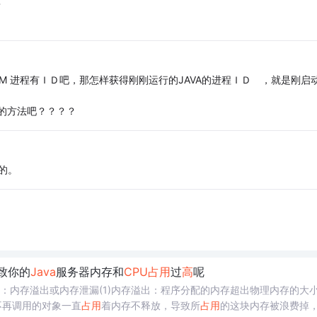
？
JVM 进程有ＩＤ吧，那怎样获得刚刚运行的JAVA的进程ＩＤ ，就是刚启
ｅ的方法吧？？？？
的。
致你的
Java
服务器内存和
CPU
占用
过
高
呢
：内存溢出或内存泄漏(1)内存溢出：程序分配的内存超出物理内存的大
不再调用的对象一直
占用
着内存不释放，导致所
占用
的这块内存被浪费掉