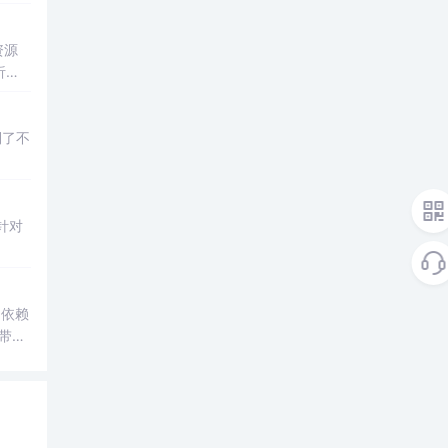
都是
资源
析
线
统化排
倒了不
针对
，依赖
ack是jdk自带的