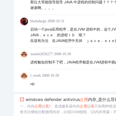
那位大哥能指导指导 JAVA 中进程的控制问题？？？
谢谢啊。。。。
blackdargn
2008-10-31
启动一个java应用程序，是在JVM 进程中的，这个
JAVA．ｅｘｅ 的进程ＩＤ 呢？
应该有办法 在JAVA程序中关掉 ｊａｖａ．ｅｘ
xiaolei2656277
2008-10-30
进程貌似控制不了吧，JAVA程序都是在JVM进程中跑
l_wenb
2008-10-28
up
windows defender antivirus
占用
内存_是什么导
一、内存
占用
过
高
1、造成服务器内存
占用
过
高
只有两种情况
致无法继续分配物理内存，出现OOM报错。(2)内存泄漏：