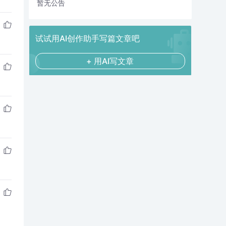
暂无公告
试试用AI创作助手写篇文章吧
+ 用AI写文章