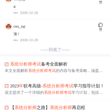
赞
d
2008-10-28
csu_zyj
赞
顶！
2008-10-28
——到底了——
系统分析师
考试
备考全面解析
本文全面解析
系统分析师
考试
的内容与备考策略，涵盖知
识点体系、核心能力要求及论文写作技巧。重点分析了系
统思维、需求分析、方案设计等六大核心能力，并提供了
2023
年
软考高级-
系统分析师
考试
学习指导计划！
详细的复习
资料
推荐和时间规划建议。特别强调论文写作
的结构与评分标准，帮助考生提升实战经验和表达能力。
该文提供了一个详细的
系统分析师
考试
学习计划，包括导
学、学习、刷题、论文写作和
冲刺
阶段。推荐使用《
系统
分析师
教程》进行学习，并强调构建知识体系、做真题练
【
系统分析师
之路】
系统分析师
再启程
习和论文写作的重要性。
考试
时间定于2023
年
5
月
28日。