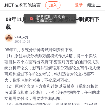
.NET技术其他语言
登录
频道
加入
帖子详情
社区
.NET技术其他语言
服务超时,请刷新
08年11月国家系统分析师考试冲刺资料下
页面重试
载
csu_zyj
2008-10-28
08年11月系统分析师考试冲刺资料下载
（1）原创系统分析师万能模式作文4篇，将一个实战
项目从四个方面写出四篇“不变应对万变”的通用模式系
统分析师论文，默写并理解该系分万能论文写作模式便
可顺利通过下午II论文考试，特别适合对论文把握不
大，临场冲刺的考生，不变应对万变。
（2）原创全套复习方案和计划以及希赛《系统分析师
考试重点和难点分析》，不打没有把握的仗，任何的成
功都需要付出，需要统筹和酝酿。
（3）最新内部模拟题20套，冲刺试题10套、77+4篇