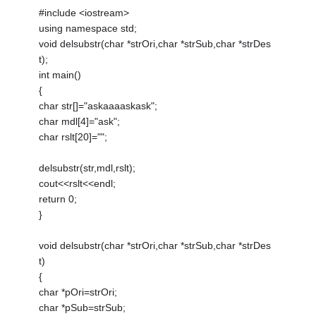
#include <iostream>
using namespace std;
void delsubstr(char *strOri,char *strSub,char *strDes
t);
int main()
{
char str[]="askaaaaskask";
char mdl[4]="ask";
char rslt[20]="";
delsubstr(str,mdl,rslt);
cout<<rslt<<endl;
return 0;
}
void delsubstr(char *strOri,char *strSub,char *strDes
t)
{
char *pOri=strOri;
char *pSub=strSub;