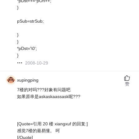
*pDst++=*pOri++;
}
pSub=strSub;
}
}
*pDst='\0';
}
2008-10-29
xupingping
赞
7楼的对吗???好象有问题吧
如果原串是askaskaassask呢???
[Quote=引用 20 楼 xiangxuf 的回复:]
感觉7楼的最易懂。 呵
[/Quote]