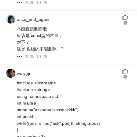
2008-10-28
once_and_again
赞
不能直接删除吧，
应该是 const型的常量，
对不？
还是 数组的不能删除。?
2008-10-28
weiyijiji
赞
#include <iostream>
#include <string>
using namespace std;
int main(){
string s="askaaaasksssaskkkk";
int pos=0;
while((pos=s.find("ask",pos))!=string::npos)
{
s.erase(pos,3);