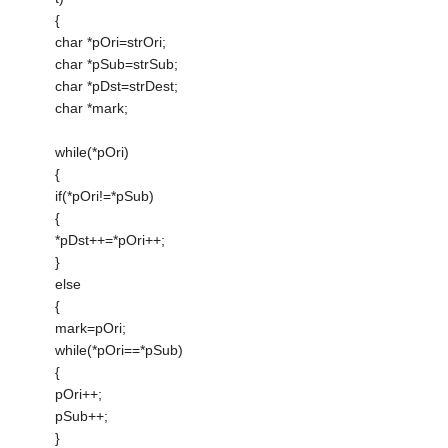
{
char *pOri=strOri;
char *pSub=strSub;
char *pDst=strDest;
char *mark;
while(*pOri)
{
if(*pOri!=*pSub)
{
*pDst++=*pOri++;
}
else
{
mark=pOri;
while(*pOri==*pSub)
{
pOri++;
pSub++;
}