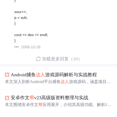
}
sour++;
p = sub;
}
cout << des << endl;
}
2008-10-28
加载更多回复（10）
Android捕鱼
达人
游戏源码解析与实战教程
本文深入剖析Android平台捕鱼
达人
游戏源码，涵盖项目结
构、游戏逻辑、碰撞检测、得分与经济系统等方面。介绍
了模块化开发、状态机设计、线程管理等技术，还分享了
安卓作文
帮
v23高级版资料整理与实战
性能优化策略，助读者掌握游戏开发核心知识与实践技
巧。
本文围绕安卓作文
帮
应用展开，介绍其高级功能、解析Jav
a源代码，阐述Apache技术应用及性能优化方法。同时探讨
应用盈利策略，包括市场现状、盈利模式、用户增长与维