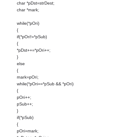
char *pDst=strDest;
char *mark;
while(*pOri)
{
if(*pOri!=*pSub)
{
*pDst++=*pOri++;
}
else
{
mark=pOri;
while(*pOri==*pSub && *pOri)
{
pOri++;
pSub++;
}
if(*pSub)
{
pOri=mark;