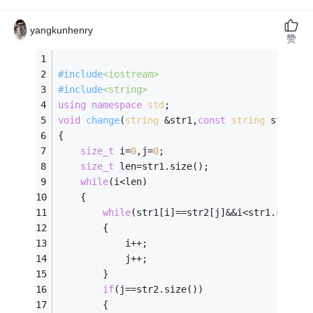
yangkunhenry
赞
#
include
<iostream>
#
include
<string>
using
namespace
std
;
void
change
(
string
 &str1,
const
string
 str2)
{
size_t
 i=
0
,j=
0
;
size_t
 len=str1.size();
while
(i<len)
	{
while
(str1[i]==str2[j]&&i<str1.size()
		{
			i++;
			j++;
		}
if
(j==str2.size())
		{