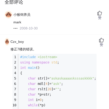
全部评论
小猴饲养员
赞
mark
2008-10-30
Czx_boy
赞
修正7楼的错误。
#
include
<iostream>
using
namespace
std
; 
int
main
()
{ 
char
 str[]=
"askaskaaaasksssaskkkk"
; 
char
 mdl[
4
]=
"ask"
; 
char
 rslt[
20
]=
""
; 
char
 *p=str; 
int
 i=
0
; 
while
(*p) 