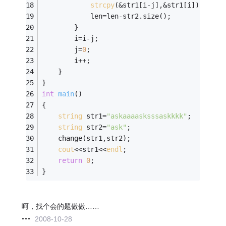
strcpy
(&str1[i-j],&str1[i]);
			len=len-str2.size();
		}
		i=i-j;
		j=
0
;
		i++;
	}
}
int
main
()
{
string
 str1=
"askaaaasksssaskkkk"
;
string
 str2=
"ask"
;
	change(str1,str2);
cout
<<str1<<
endl
;
return
0
;
}
呵，找个会的题做做……
2008-10-28