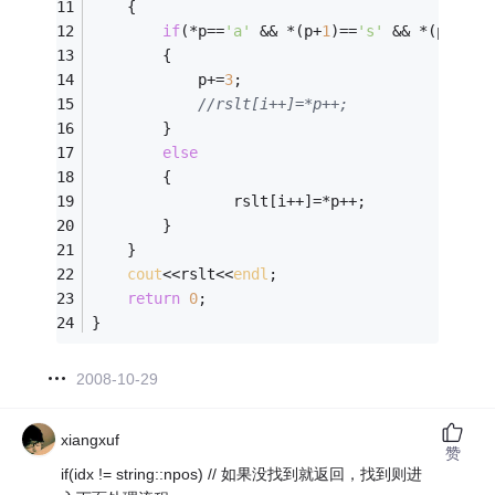
	{ 
if
(*p==
'a'
 && *(p+
1
)==
's'
 && *(p+
2
)==
		{ 
			p+=
3
; 
//rslt[i++]=*p++; 
		} 
else
		{ 
				rslt[i++]=*p++; 
		} 
	} 
cout
<<rslt<<
endl
; 
return
0
;
}
2008-10-29
xiangxuf
赞
if(idx != string::npos) // 如果没找到就返回，找到则进