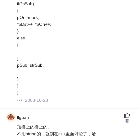
if(*pSub)
{
pOri=mark;
*pDst++=*pOri++;
}
else
{
}
pSub=strSub;
}
}
}
2008-10-28
llguan
赞
顶楼上的楼上的。
不用string的，就别在c++里面讨论了，哈