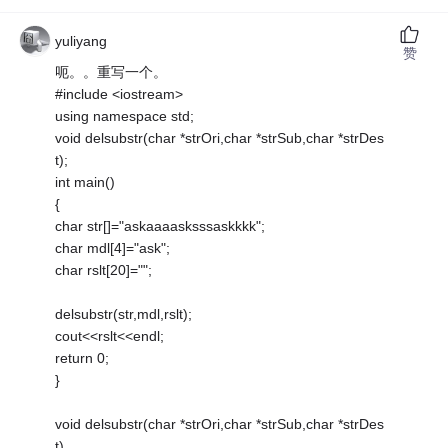
yuliyang
赞
呃。。重写一个。
#include <iostream>
using namespace std;
void delsubstr(char *strOri,char *strSub,char *strDes
t);
int main()
{
char str[]="askaaaasksssaskkkk";
char mdl[4]="ask";
char rslt[20]="";
delsubstr(str,mdl,rslt);
cout<<rslt<<endl;
return 0;
}
void delsubstr(char *strOri,char *strSub,char *strDes
t)