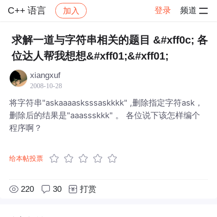
C++ 语言
登录
频道
加入
帖子详情
社区
C++ 语言
求解一道与字符串相关的题目 &#xff0c; 各
位达人帮我想想&#xff01;&#xff01;
xiangxuf
2008-10-28
将字符串"askaaaasksssaskkkk" ,删除指定字符ask，
删除后的结果是"aaassskkk" 。 各位说下该怎样编个
程序啊？
给本帖投票
220
30
打赏