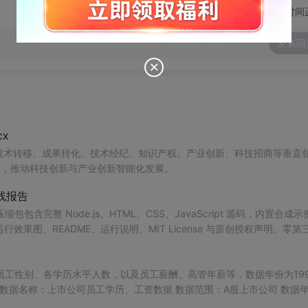
切换为时间
发表回
x
在技术转移、成果转化、技术经纪、知识产权、产业创新、科技招商等垂直
案，推动科技创新与产业创新智能化发展。
线报告
完整 Node.js、HTML、CSS、JavaScript 源码，内置合成示
0 运行效果图、README、运行说明、MIT License 与原创授权声明。零第
或未授权内容。适合 AI 工程、前端、运维和质量团队用于本地预检、
npm run report，或启动静态服务器打开 index.html。
工性别、各学历水平人数，以及员工薪酬、高管年薪等，数据年份为1999