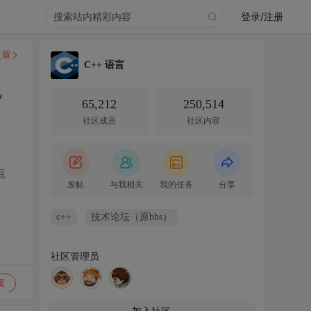
登录/注册
文章
C++ 语言
机
65,212
250,514
社区成员
社区内容
点
发帖
与我相关
我的任务
分享
c++
技术论坛（原bbs）
社区管理员
复
加入社区