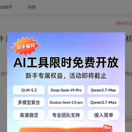
da助手
问答
用AI写
软件 用该软件控制一台华为或者烽火的交换
制一台华为或者烽火的交换机 请问该从哪方面入手？请各位高手指
转发到动态
举报
写回