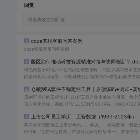
回复
请发表友善的回复…
coze实现客服问答案例
coze实现客服问答案例
园区如何推动科技资源精准对接与协同创新？.doc
科易网基于40亿+科创知识图谱数据库，深度探索AI技术
的多样化应用场景，研究科技创新领域的AI+数智化解决方
仓颉测试套件不稳定性工具｜原创源码+测试+离
原创可运行的工程审计与分析工具合集中的独立项目。每个压缩包包含
项自动化验收、离线 HTML/JSON/SVG 报告、1080×72
运行依赖，不包含榜单产品源码、官方素材、论文、账号数据
上市公司员工学历、工资数据（1999-2023年）
示与二次开发。运行方法：Node.js 18+ 下执行 npm test 与 
本次分享的数据是上市公司员工、学历、工资等数据，包括员
023年，存在一定缺失，希望对大家有所帮助 一、数据介绍 数据名称：上市公司员工学历、工资数据 数据范围：A股上市公司 数据年份：
1999-2023年 样本数量：66897条 数据来源：上市公司公告 二、指标说明 年份 股票代码 股票简称 中文全称 行业名称 行业代码 省份 城