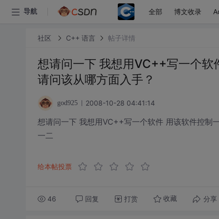
全部
博文收录
A
导航
社区
C++ 语言
帖子详情
想请问一下 我想用VC++写一个
请问该从哪方面入手？
2008-10-28 04:41:14
god925
想请问一下 我想用VC++写一个软件 用该软件控
一二
给本帖投票
46
回复
打赏
分享
收藏