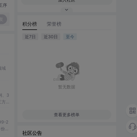
正序
复
积分榜
荣誉榜
近7日
近30日
至今
领域
暂无数据
例、3
三方
教学演
查看更多榜单
-2
社区公告