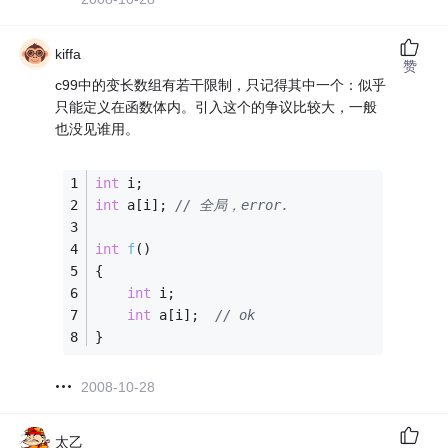
kiffa
赞
c99中的变长数组有若干限制，只记得其中一个：似乎
只能定义在函数体内。引入这个的争议比较大，一般
也没见谁用。
int
 i;
int
 a[i]; 
// 全局，error.
int
f
()
{
int
 i;
int
 a[i];  
// ok
}
2008-10-28
太乙