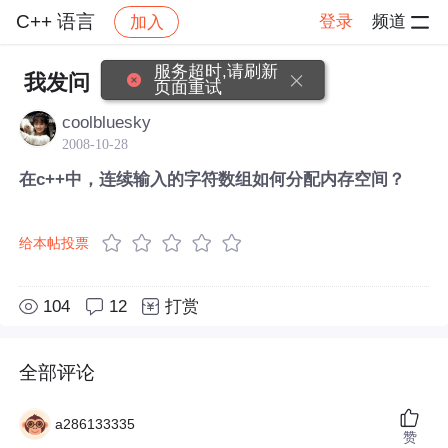
C++ 语言
登录
频道
加入
帖子详情
社区
C++ 语言
服务超时,请刷新
我发问
页面重试
coolbluesky
2008-10-28
在c++中，连续输入的字符数组如何分配内存空间？
给本帖投票
104
12
打赏
全部评论
a286133335
赞