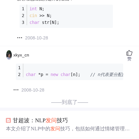
int
 N;
cin
 >> N;
char
 str[N];
2008-10-28
xkyx_cn
赞
char
 *p = 
new
char
[n];    
// n代表要分配的字节
2008-10-28
——到底了——
甘超波：NLP
发问
技巧
本文介绍了NLP中的
发问
技巧，包括如何通过情绪管理缓
解焦虑，以及如何进行有效的开放性和封闭式
发问
。作者