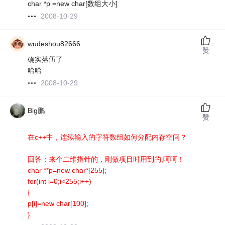
char *p =new char[数组大小]
2008-10-29
wudeshou82666
赞
确实落伍了
哈哈
2008-10-29
Big鹏
赞
在c++中，连续输入的字符数组如何分配内存空间？
回答；来个二维指针的，刚做项目时用到的,呵呵！
char **p=new char*[255];
for(int i=0;i<255;i++)
{
p[i]=new char[100];
}