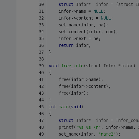
struct
Infor
*  
infor
 = (
struct
I
    infor->name = 
NULL
;
    infor->content = 
NULL
;
    set_name(infor, na);
    set_content(infor, con);
    infor->next = ne;
return
 infor;
} 
void
free_info
(struct Infor *infor)
{
free
(infor->name);
free
(infor->content);
free
(infor);
}
int
main
(
void
)
{
struct
Infor
*  
infor
 = 
Infor_con
printf
(
"%s %s \n"
, infor->name, 
    set_name(infor, 
"name2"
);