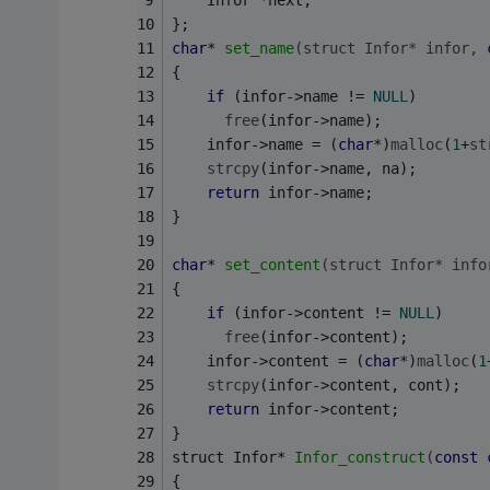
    Infor *next; 
};
char
* 
set_name
(struct Infor* infor, 
{
if
 (infor->name != 
NULL
)
free
(infor->name);
    infor->name = (
char
*)
malloc
(
1
+
st
strcpy
(infor->name, na);
return
 infor->name;
}
char
* 
set_content
(struct Infor* info
{
if
 (infor->content != 
NULL
)
free
(infor->content);
    infor->content = (
char
*)
malloc
(
1
strcpy
(infor->content, cont);
return
 infor->content;
}
struct Infor* 
Infor_construct
(
const
{