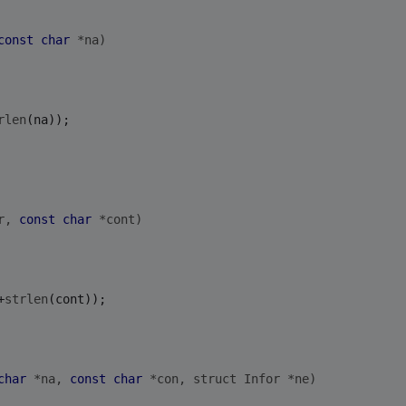
const
char
 *na)
rlen
(na));
r, 
const
char
 *cont)
+
strlen
(cont));
char
 *na, 
const
char
 *con, struct Infor *ne)