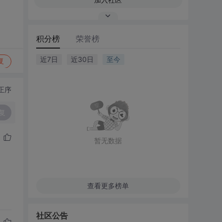
积分榜
荣誉榜
近7日
近30日
至今
复
正序
复
暂无数据
查看更多榜单
社区公告