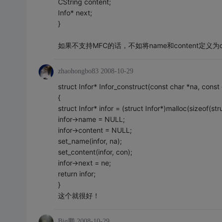
CString content;
Info* next;
}
如果不支持MFC的话，不如将name和content定
zhaohongbo83
2008-10-29
struct Infor* Infor_construct(const char *na, const 
{
struct Infor* infor = (struct Infor*)malloc(sizeof(stru
infor->name = NULL;
infor->content = NULL;
set_name(infor, na);
set_content(infor, con);
infor->next = ne;
return infor;
}
这个就很好！
Big鹏
2008-10-29