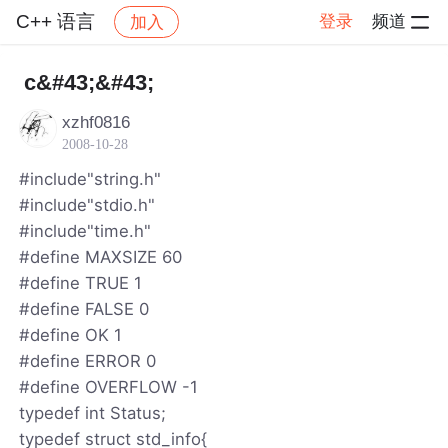
C++ 语言
登录
频道
加入
帖子详情
社区
C++ 语言
c&#43;&#43;
xzhf0816
2008-10-28
#include"string.h"
#include"stdio.h"
#include"time.h"
#define MAXSIZE 60
#define TRUE 1
#define FALSE 0
#define OK 1
#define ERROR 0
#define OVERFLOW -1
typedef int Status;
typedef struct std_info{