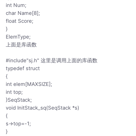
int Num;
char Name[8];
float Score;
}
ElemType;
上面是库函数
#include"sj.h" 这里是调用上面的库函数
typedef struct
{
int elem[MAXSIZE];
int top;
}SeqStack;
void InitStack_sq(SeqStack *s)
{
s->top=-1;
}