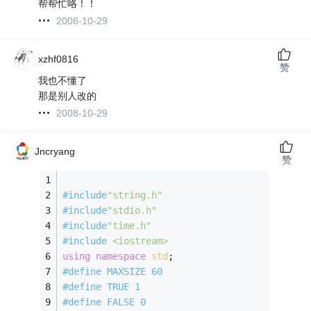
帮帮忙咯！！
2008-10-29
xzhf0816
赞
我也不懂了
那是别人改的
2008-10-29
Jncryang
赞
#
include
"string.h"
#
include
"stdio.h"
#
include
"time.h"
#
include
<iostream>
using
namespace
std
;
#
define
 MAXSIZE 60 
#
define
 TRUE 1 
#
define
 FALSE 0 