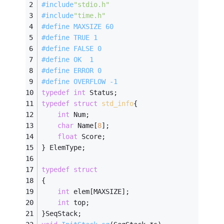
#
include
"stdio.h"
#
include
"time.h"
#
define
 MAXSIZE 60 
#
define
 TRUE 1 
#
define
 FALSE 0 
#
define
 OK  1 
#
define
 ERROR 0 
#
define
 OVERFLOW -1 
typedef
int
 Status; 
typedef
struct
std_info
{
int
 Num; 
char
 Name[
8
]; 
float
 Score; 
} ElemType; 
typedef
struct
{ 
int
 elem[MAXSIZE]; 
int
 top; 
}SeqStack; 