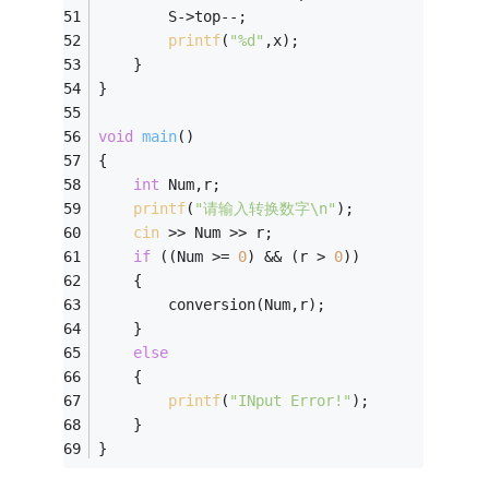
		S->top--; 
printf
(
"%d"
,x);
	} 
} 
void
main
()
{ 
int
 Num,r; 
printf
(
"请输入转换数字\n"
); 
cin
 >> Num >> r;
if
 ((Num >= 
0
) && (r > 
0
)) 
	{
		conversion(Num,r);
	} 
else
	{
printf
(
"INput Error!"
);
	}
} 