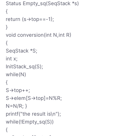
Status Empty_sq(SeqStack *s)
{
return (s->top==-1);
}
void conversion(int N,int R)
{
SeqStack *S;
int x;
InitStack_sq(S);
while(N)
{
S->top++;
S->elem[S->top]=N%R;
N=N/R; }
printf("the result is\n");
while(!Empty_sq(S))
{