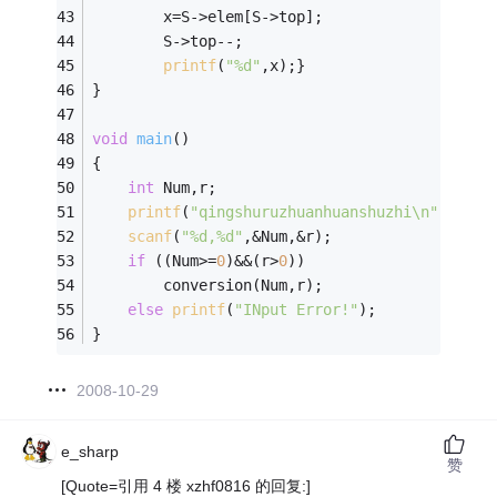
		x=S->elem[S->top]; 
		S->top--; 
printf
(
"%d"
,x);} 
} 
void
main
()
{ 
int
 Num,r; 
printf
(
"qingshuruzhuanhuanshuzhi\n"
); 
scanf
(
"%d,%d"
,&Num,&r); 
if
 ((Num>=
0
)&&(r>
0
)) 
		conversion(Num,r); 
else
printf
(
"INput Error!"
); 
} 
2008-10-29
e_sharp
赞
[Quote=引用 4 楼 xzhf0816 的回复:]