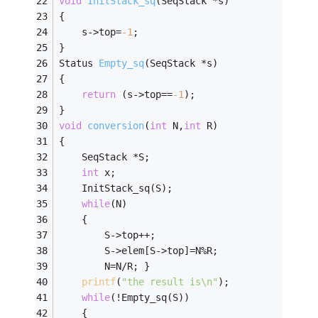
void
InitStack_sq
(SeqStack *s)
{ 
	s->top=
-1
; 
} 
Status 
Empty_sq
(SeqStack *s)
{ 
return
 (s->top==
-1
); 
} 
void
conversion
(
int
 N,
int
 R)
{ 
	SeqStack *S; 
int
 x; 
	InitStack_sq(S); 
while
(N) 
	{ 
		S->top++; 
		S->elem[S->top]=N%R; 
		N=N/R; } 
printf
(
"the result is\n"
); 
while
(!Empty_sq(S)) 
	{ 