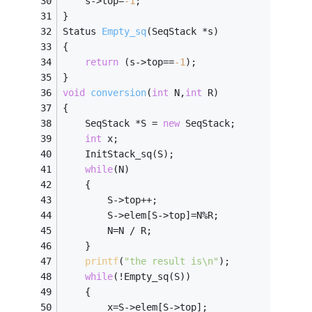
	s->top=
-1
; 
} 
Status 
Empty_sq
(SeqStack *s)
{ 
return
 (s->top==
-1
); 
} 
void
conversion
(
int
 N,
int
 R)
{ 
	SeqStack *S = 
new
 SeqStack; 
int
 x; 
	InitStack_sq(S); 
while
(N) 
	{ 
		S->top++; 
		S->elem[S->top]=N%R; 
		N=N / R; 
	} 
printf
(
"the result is\n"
); 
while
(!Empty_sq(S)) 
	{ 
		x=S->elem[S->top]; 