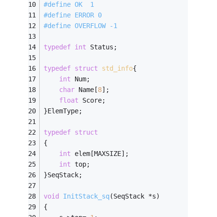
#
define
 OK  1 
#
define
 ERROR 0 
#
define
 OVERFLOW -1 
typedef
int
 Status;
typedef
struct
std_info
{
int
 Num; 
char
 Name[
8
]; 
float
 Score; 
}ElemType; 
typedef
struct
{ 
int
 elem[MAXSIZE]; 
int
 top; 
}SeqStack; 
void
InitStack_sq
(SeqStack *s)
{ 