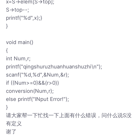
x=S->elem[S->top];
S->top--;
printf("%d",x);}
}
void main()
{
int Num,r;
printf("qingshuruzhuanhuanshuzhi\n");
scanf("%d,%d",&Num,&r);
if ((Num>=0)&&(r>0))
conversion(Num,r);
else printf("INput Error!");
}
请大家帮一下忙找一下上面有什么错误，问什么说S没
有定义
谢了