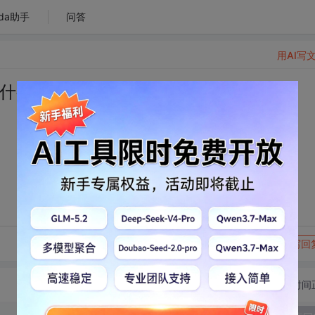
da助手
问答
用AI写
是什么，float x与零值的比较语句if是什么
转发到动态
举报
写回
切换为时间