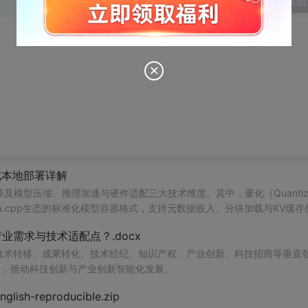
发表回
F格式本地部署详解
模型压缩、推理加速与硬件适配三大技术维度。其中，量化（Quantizat
ma.cpp生态的标准化模型容器格式，支持元数据嵌入、分块加载与KV缓存
pSeek V4 Flash并非简单剪枝，而是基于结构化稀疏化与注意力重设计
需求与技术适配点？.docx
Pro等受限硬件上实现稳定20+ to
在技术转移、成果转化、技术经纪、知识产权、产业创新、科技招商等垂直
案，推动科技创新与产业创新智能化发展。
h-reproducible.zip