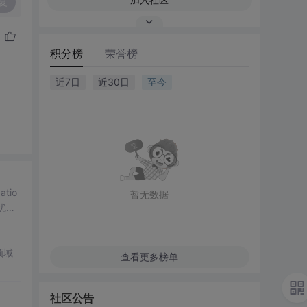
复
积分榜
荣誉榜
近7日
近30日
至今
io
暂无数据
优
的轻
领域
查看更多榜单
社区公告