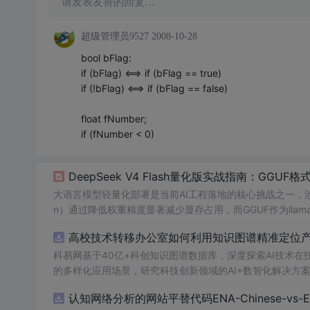
请发表友善的回复…
超级管理员9527
2008-10-28
bool bFlag:
if (bFlag) <==> if (bFlag == true)
if (!bFlag) <==> if (bFlag == false)
float fNumber;
if (fNumber < 0)
DeepSeek V4 Flash量化版实战指南：GGU
大语言模型轻量化部署是当前AI工程落地的核心挑战之一，涉及
n）通过降低权重精度显著减少显存占用，而GGUF作为lla
化，成为消费级GPU和Mac设备运行大模型的关键载体。Dee
高校技术转移办公室如何利用知识图谱精准定位产业
量变体，配合Q5_K_M级别GGUF量化，在RTX 3090、M2 
科易网基于40亿+科创知识图谱数据库，深度探索AI技术
的多样化应用场景，研究科技创新领域的AI+数智化解决方
认知网络分析的网站平替代码ENA-Chinese-vs-Englis