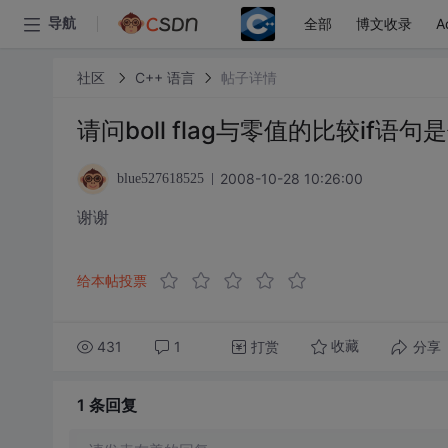
全部
博文收录
A
导航
社区
C++ 语言
帖子详情
请问boll flag与零值的比较if语句
2008-10-28 10:26:00
blue527618525
谢谢
给本帖投票
431
1
打赏
分享
收藏
1 条
回复