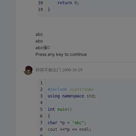
return
0
;
}
abc
abc
abc蘹
Press any key to continue
帅得不敢出门
2008-10-29
#
include
<iostream>
using
namespace
std
;
int
main
()
{
char
 *p = 
"abc"
; 
cout
 <<*p << 
endl
; 