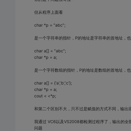
但从程序上面看
char *p = "abc";
是一个字符串的指针，P的地址是字符串的首地址，也
char a[] = "abc";
char *p = a;
是一个字符数组的指针，P的地址是数组的首地址，也
char a[] = {'a','b','c'};
char *p = a;
cout < <*p;
和第二个区别不大，只不过是赋值的方式不同，输出应
我通过 VC6以及VS2008都检测过程序了，输出的
问题