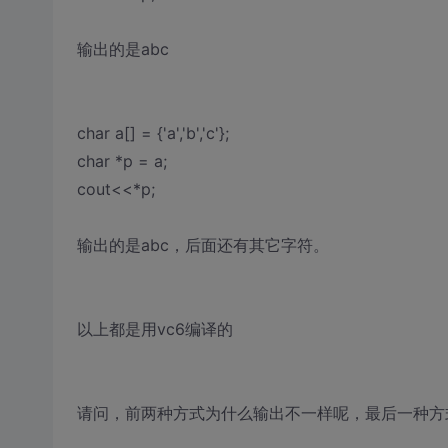
输出的是abc
char a[] = {'a','b','c'};
char *p = a;
cout<<*p;
输出的是abc，后面还有其它字符。
以上都是用vc6编译的
请问，前两种方式为什么输出不一样呢，最后一种方