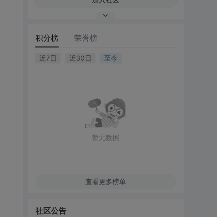
积分榜
荣誉榜
近7日
近30日
至今
暂无数据
查看更多榜单
社区公告