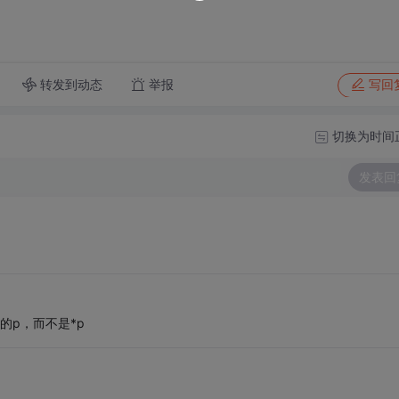
转发到动态
举报
写回
切换为时间
发表回
的p，而不是*p