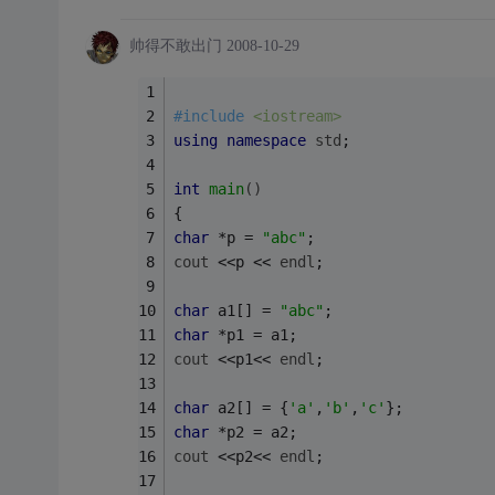
帅得不敢出门
2008-10-29
#
include
<iostream>
using
namespace
std
;
int
main
()
{
char
 *p = 
"abc"
; 
cout
 <<p << 
endl
; 
char
 a1[] = 
"abc"
; 
char
 *p1 = a1; 
cout
 <<p1<< 
endl
; 
char
 a2[] = {
'a'
,
'b'
,
'c'
}; 
char
 *p2 = a2; 
cout
 <<p2<< 
endl
; 