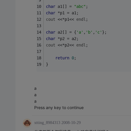
char
 a1[] = 
"abc"
; 
char
 *p1 = a1; 
cout
 <<*p1<< 
endl
; 
char
 a2[] = {
'a'
,
'b'
,
'c'
}; 
char
 *p2 = a2; 
cout
 <<*p2<< 
endl
; 
return
0
;
}
a
a
a
Press any key to continue
xtting_8984313
2008-10-29