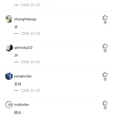
2008-10-29
zhanghelpsgz
赞
JF
2008-10-29
qkhhxkj102
赞
JF
2008-10-29
yangkunjie
赞
支持
2008-10-29
mathsfan
赞
接分...