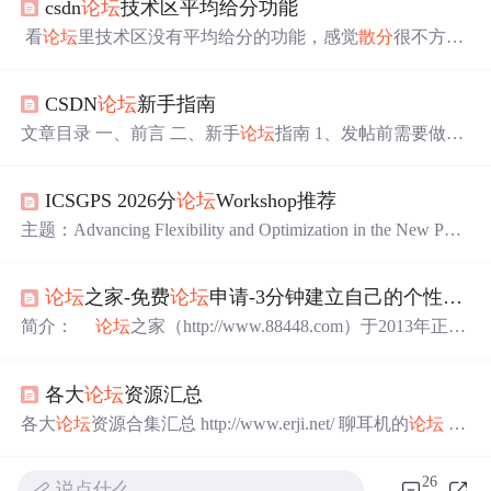
csdn
论坛
技术区平均给分功能
看
论坛
里技术区没有平均给分的功能，感觉
散分
很不方
便，就写了一个：IE8,FF3.5下测试ok1每人平均给分(重复
回复的只给一次分)：javascript:var t=function(tag,s) { return (s
CSDN
论坛
新手指南
||document).getElementsByTagName(tag);};var n=function(nam
e){return document.getElemen
文章目录 一、前言 二、新手
论坛
指南 1、发帖前需要做什
么 2、发帖基本规范 01、拟标题 02、插入代码 03、结帖给
分 04、插入图片 05、测试样例 3、其他问题 01、加联系方
ICSGPS 2026分
论坛
Workshop推荐
式 02、帖子发错版块 4、发帖完整步骤视频 三、我的体会
主题：Advancing Flexibility and Optimization in the New Pow
er System: Data-Driven Innovations in Renewable Energy Integr
ation, Electrification, and Energy Management。主题：Operati
论坛
之家-免费
论坛
申请-3分钟建立自己的个性化
论
on and Control of Renewable Energy System and Power Syste
m。
简介：
论坛
之家（http://www.88448.com）于2013年正式
推出，是服务于普通用户的免费
论坛
托管服务（Free Foru
m Hosting Services）平台，为想要申请
论坛
的新手们提供
各大
论坛
资源汇总
了一个极其方便的免费
论坛
的解决方案。 用户只要 3 分
钟就能建立自己的快速、稳定、功能全面的免费
论坛
，完
各大
论坛
资源合集汇总 http://www.erji.net/ 聊耳机的
论坛
htt
全个性化设置，可视化管理操作，可自由发布广告，众多
p://www.cdbest.com/ 聊刻录机，刻录光盘 http://forum.ubunt
风格可供选择，支
u.org.cn/ 应该是国内最大的ubuntu
论坛
了吧 http://bbs.go2eu.
26
说点什么…