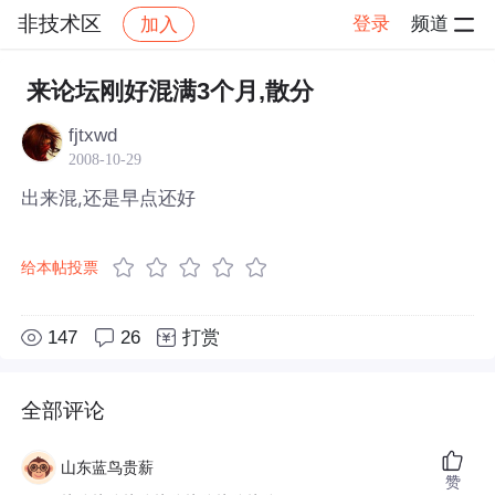
非技术区
登录
频道
加入
帖子详情
社区
非技术区
来论坛刚好混满3个月,散分
fjtxwd
2008-10-29
出来混,还是早点还好
给本帖投票
147
26
打赏
全部评论
山东蓝鸟贵薪
赞