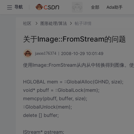
全部
Ada助手
导航
社区
图形处理/算法
帖子详情
关于Image::FromStream的问题
2008-10-29 10:01:49
jason176374
使用Image::FromStream从内从中转换得到图像
HGLOBAL mem = ::GlobalAlloc(GHND, size);
void* pbuff = ::GlobalLock(mem);
memcpy(pbuff, buffer, size);
::GlobalUnlock(mem);
delete [] buffer;
IStream* pstream;