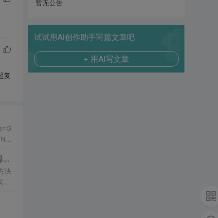
暂无公告
试试用AI创作助手写篇文章吧
+ 用AI写文章
一起复
e
=G
ONG_
余
方法
实可