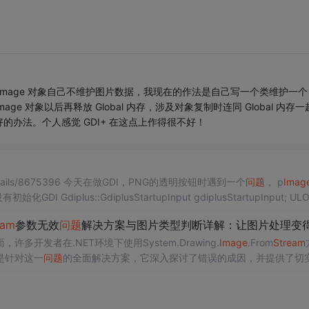
mage 对象自己不维护图片数据，我现在的作法是自己写一个类维护一个
Image 对象以后再释放 Global 内存，涉及对象复制时连同 Global 内存
办法。个人感觉 GDI+ 在这点上作得很不好！
cle/details/8675396 今天在做GDI，PNG的透明按钮时遇到一个
问题
， p
Imag
化GDI Gdiplus::GdiplusStartupInput gdiplusStartupInput; UL
eam
参数无效
问题
解决方案与图片类型判断详解：让图片处理变得游刃有
发者在.NET环境下使用System.Drawing.
Image
.From
Stream
是针对这一
问题
的全面解决方案，它深入探讨了错误的成因，并提供了切
技术分析 System.Drawing命名空间在处理图像时提供了极为方便的API，但在使用F...