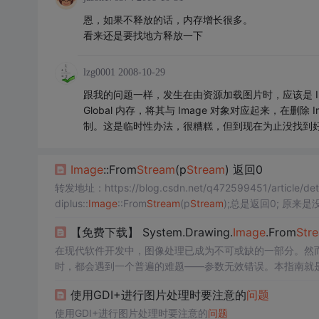
恩，如果不释放的话，内存增长很多。
看来还是要找地方释放一下
lzg0001
2008-10-29
跟我的问题一样，发生在由资源加载图片时，应该是 I
Global 内存，将其与 Image 对象对应起来，在删除 
制。这是临时性办法，很糟糕，但到现在为止没找到好的
Image
::From
Stream
(p
Stream
) 返回0
转发地址：https://blog.csdn.net/q472599451/arti
diplus::
Image
::From
Stream
(p
Stream
);总是返回0; 原来是没有初始
PTR gdiplusToken; //初始化GDI+. GdiplusStart
【免费下载】 System.Drawing.
Image
.From
Str
在现代软件开发中，图像处理已成为不可或缺的一部分。然而，许多开
时，都会遇到一个普遍的难题——参数无效错误。本指南就
行的预防和解决策略。 ## 项目
使用GDI+进行图片处理时要注意的
问题
使用GDI+进行图片处理时要注意的
问题