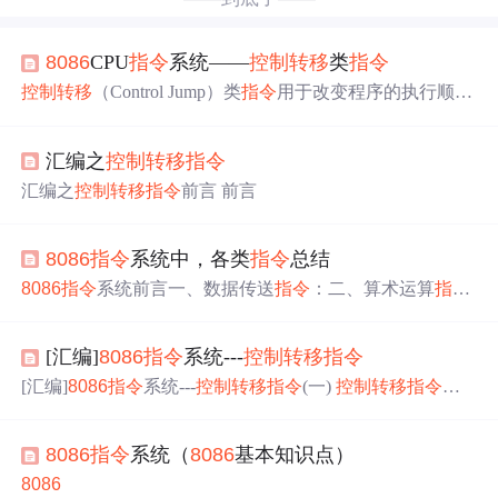
8086
CPU
指令
系统——
控制
转移
类
指令
控制
转移
（Control Jump）类
指令
用于改变程序的执行顺
序。
8086
提供了以下
控制
转移
指令
： 调用与返回
指令
、
无条件
转移
指令
、条件
转移
指令
、循环
控制
指令
、中断
指
汇编之
控制
转移
指令
令
。 一、无条件
转移
指令
二、条件
转移
指令
三、循环
控
制
指令
四、中断
指令
...
汇编之
控制
转移
指令
前言 前言
8086
指令
系统中，各类
指令
总结
8086
指令
系统前言一、数据传送
指令
：二、算术运算
指令
：三、逻辑运算和移位
指令
：四、字符串
指令
：五、
控制
转移
指令
：六、处理器
控制
指令
： 前言
8086
的
指令
有6大
[汇编]
8086
指令
系统---
控制
转移
指令
类，分别是：数据传送
指令
、算术运算
指令
、逻辑运算和
移位
指令
、
控制
转移
指令
和处理器
控制
指令
。接下来，分
[汇编]
8086
指令
系统---
控制
转移
指令
(一)
控制
转移
指令
通
为六个模块为大家总结。 一、数据传送
指令
：
指令
名 要
过改变CS:IP来
控制
程序的执行流程。这类
指令
包括无条件
点 MOV 理解为移动move就好；若要在存储单元...
转移
指令
、条件
转移
指令
、循环
指令
、子程序调用和返回
8086
指令
系统（
8086
基本知识点）
指令
以及中断和中断返回
指令
。 ⑴ 无条件
转移
JMP 跳转 ⑵ 条件
转移
8086