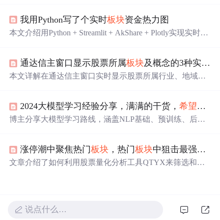
顶
方式，适用于多任务办公、视频会议和编程学习等多种
我用Python写了个实时
板块
资金热力图
场景。安装简便，兼容性强，适合各类用户提升工作效
率。
本文介绍用Python + Streamlit + AkShare + Plotly实现实时
板
块
资金热力图的项目。该项目可实时获取资金流向数据，
可视化呈现行业
板块
资金进出情况，能自动刷新。涉及需
通达信主窗口显示股票所属
板块
及概念的3种实用方法（附完整代码）
求分析、技术栈介绍、代码实现、成果展示等内容，可助
炒股者快速了解市场资金流向。
本文详解在通达信主窗口实时显示股票所属行业、地域及
概念
板块
的三种实用方案：一是通过DRAWTEXT与BKN
AME函数在主图指标中嵌入简洁
板块
标签；二是构建支持
2024大模型学习经验分享，满满的干货，
希望
能够
多行排版、财务数据与技术状态联动的独立信息面板指
标；三是利用通达信内置的主题投资、自选资讯和条件选
博主分享大模型学习路线，涵盖NLP基础、预训练、后训
股功能实现无代码
板块
分析。涵盖核心函数原理、完整可
练、推理优化、常见架构及应用等六大
板块
。还介绍了学
运行代码及实操配置要点。
习AI大模型的阶段，包括系统设计、提示词工程等。最后
涨停潮中聚焦热门
板块
，热门
板块
中狙击最强龙头，一气呵成！股票量化分析工具QTYX-V2.6.8...
免费分享大模型
资料
，如学习思维导图、视频教程等。
文章介绍了如何利用股票量化分析工具QTYX来筛选和分
析市场热点，特别是通过每日涨停数据、行业
板块
分析和
走势叠加功能，找出最强的龙头股。在最近的案例中，房
地产
板块
显示出强势，通过历史走势比较，确定了
板块
内
的领涨个股。
说点什么…