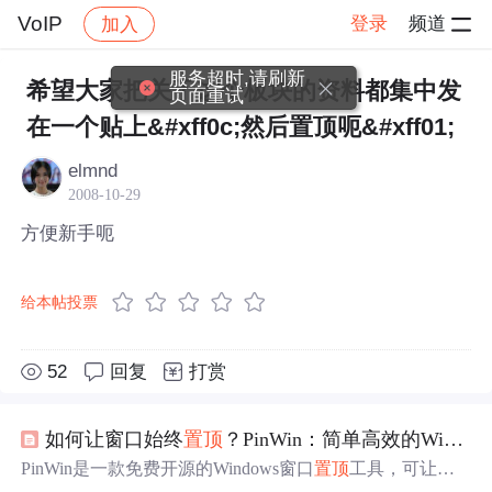
VoIP
登录
频道
加入
帖子详情
社区
VoIP
服务超时,请刷新
希望大家把关于这个板块的资料都集中发
页面重试
在一个贴上&#xff0c;然后置顶呃&#xff01;
elmnd
2008-10-29
方便新手呃
给本帖投票
52
回复
打赏
如何让窗口始终
置顶
？PinWin：简单高效的Windows窗口
PinWin是一款免费开源的Windows窗口
置顶
工具，可让任
意窗口始终位于屏幕最上方。无需复杂设置，支持多种
置