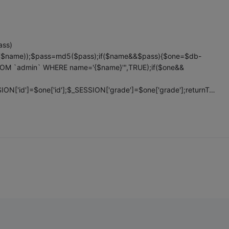
ass)
im($name));$pass=md5($pass);if($name&&$pass){$one=$db-
ROM `admin` WHERE name='{$name}'",TRUE);if($one&&
['id']=$one['id'];$_SESSION['grade']=$one['grade'];returnT…