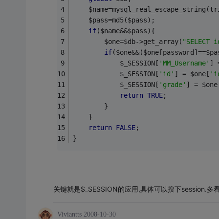
	$name=mysql_real_escape_string(tr
	$pass=md5($pass);
if
($name&&$pass){
		$one=$db->get_array(
"SELECT i
if
($one&&($one[password]==$pa
		    $_SESSION[
'MM_Username'
] 
			$_SESSION[
'id'
] = $one[
'i
			$_SESSION[
'grade'
] = $one
return
TRUE
;
		}
	}
return
FALSE
;
}
关键就是$_SESSION的应用,具体可以搜下session.多
Viviantts
2008-10-30