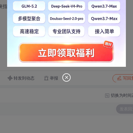
指教啦!!
转发到动态
举报
写回
切换为时间
发表回