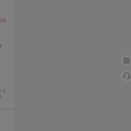
面
设
体
分关
开发