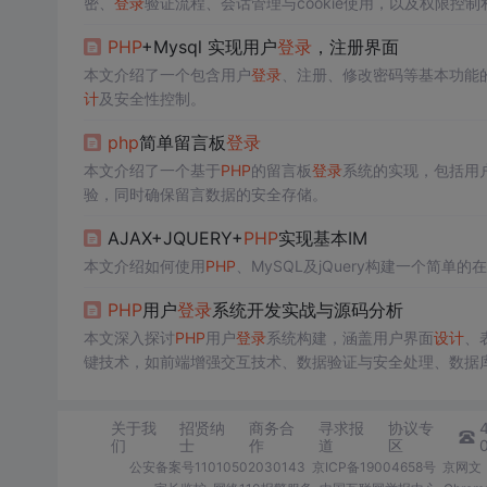
密、
登录
验证流程、会话管理与cookie使用，以及权限控
PHP
+Mysql 实现用户
登录
，注册界面
本文介绍了一个包含用户
登录
、注册、修改密码等基本功能
计
及安全性控制。
php
简单留言板
登录
本文介绍了一个基于
PHP
的留言板
登录
系统的实现，包括用
验，同时确保留言数据的安全存储。
AJAX+JQUERY+
PHP
实现基本IM
本文介绍如何使用
PHP
、MySQL及jQuery构建一个简单
PHP
用户
登录
系统开发实战与源码分析
本文深入探讨
PHP
用户
登录
系统构建，涵盖用户界面
设计
、
键技术，如前端增强交互技术、数据验证与安全处理、数据
核心。
关于我
招贤纳
商务合
寻求报
协议专
们
士
作
道
区
公安备案号11010502030143
京ICP备19004658号
京网文〔