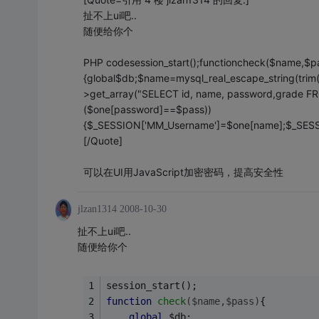
扯不上ui吧..
随便给你个
PHP codesession_start();functioncheck($name,$p
{global$db;$name=mysql_real_escape_string(tr
>get_array("SELECT id, name, password,grade F
($one[password]==$pass))
{$_SESSION['MM_Username']=$one[name];$_SESSION
[/Quote]
可以在UI用JavaScript加密密码，提高安全性
jlzan1314
2008-10-30
扯不上ui吧..
随便给你个
session_start();
function
check
($name,$pass)
{
global
 $db;