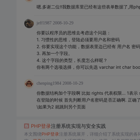
嗯.多谢二位!!我数据库里已经有这些表单数据了,用p
jeff1987
2008-10-29
你要以程序员的思维去考虑这个问题：
1. 习惯性的思维，登陆必须要用户名和密码
2. 你要实现这个功能，数据表里边已经有 用户名 密
3. 再加一个字段。
4. 这个字段的类型，长度怎么样呢？
你有两个选项选择，你可以先选 varchar int char
chenping1984
2008-10-29
你数据结构加个字段啊 比如 rights 代表权限... 1表示 stude
在登陆的时候 首先判断用户名密码是否正确啊. 正确了 读取 
\如果为2 就跳到另个页面
PHP
登录
注册系统实现与安全实践
本文围绕
PHP
登录
注册系统展开，详细介绍了系统实现的各