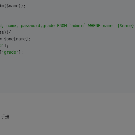
im($name));
d, name, password,grade FROM `admin` WHERE name='{$name}
ss)){
= $one[name];
d'
];
[
'grade'
];
看手册.