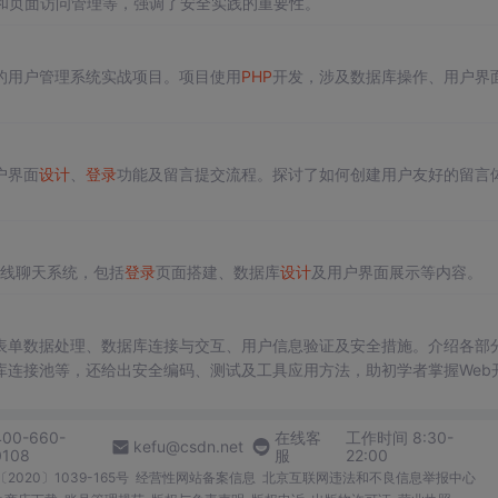
制和页面访问管理等，强调了安全实践的重要性。
的用户管理系统实战项目。项目使用
PHP
开发，涉及数据库操作、用户界
户界面
设计
、
登录
功能及留言提交流程。探讨了如何创建用户友好的留言
的在线聊天系统，包括
登录
页面搭建、数据库
设计
及用户界面展示等内容。
表单数据处理、数据库连接与交互、用户信息验证及安全措施。介绍各部
库连接池等，还给出安全编码、测试及工具应用方法，助初学者掌握Web
400-660-
在线客
工作时间 8:30-
kefu@csdn.net
0108
服
22:00
2020〕1039-165号
经营性网站备案信息
北京互联网违法和不良信息举报中心