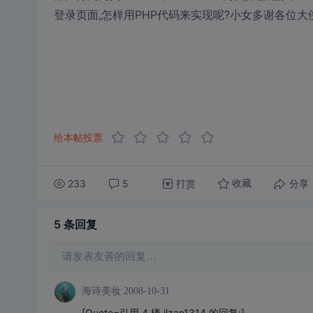
登录页面,怎样用PHP代码来实现呢?小女多谢各位大侠
给本帖投票
233
5
打赏
分享
收藏
5 条
回复
请发表友善的回复…
海诗美妆
2008-10-31
[Quote=引用 4 楼 jlzan1314 的回复:]