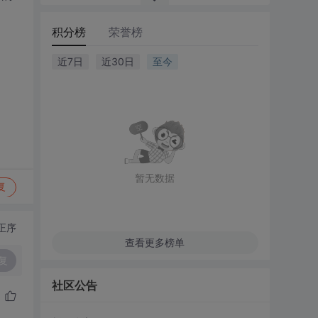
积分榜
荣誉榜
近7日
近30日
至今
暂无数据
复
正序
查看更多榜单
复
社区公告