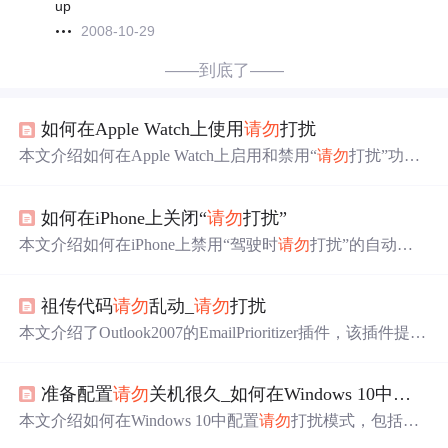
up
2008-10-29
——到底了——
如何在Apple Watch上使用
请勿
打扰
本文介绍如何在Apple Watch上启用和禁用“
请勿
打扰”功
能，包括如何同步或独立设置iPhone和Apple Watch的“
请勿
打扰”状态，以及如何在设备上找到并调整这些设置。
如何在iPhone上关闭“
请勿
打扰”
本文介绍如何在iPhone上禁用“驾驶时
请勿
打扰”的自动激
活功能，包括进入设置、选择
请勿
打扰选项及更改激活方
式等步骤。
祖传代码
请勿
乱动_
请勿
打扰
本文介绍了Outlook2007的EmailPrioritizer插件，该插件提供
了一种‘
请勿
打扰’的功能，可以暂时阻止电子邮件到达，
帮助用户在需要集中精力时避免干扰，同时保持与世界的
准备配置
请勿
关机很久_如何在Windows 10中配置
请
联系。此外，插件还提供了电子邮件优先级排序功能。
本文介绍如何在Windows 10中配置
请勿
打扰模式，包括从
操作中心控制安静时间，使通知静音，以及在演示时隐藏