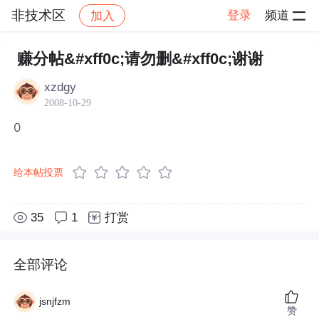
非技术区
登录
频道
加入
帖子详情
社区
非技术区
赚分帖&#xff0c;请勿删&#xff0c;谢谢
xzdgy
2008-10-29
0
给本帖投票
35
1
打赏
全部评论
jsnjfzm
赞