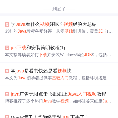
——到底了——
学
Java
看什么
视频
好呢？
视频
经验大总结
老杜的
Java
教程备受好评，从零
基础
到进阶，覆盖
JDK
13
核心内容，包括语法、内存分析、面向对象等，适合小白
与进阶者，附带源码、文档资源和配套书籍。
jdk
下载
和安装简明教程(1)
本文指导读者如何
下载
并安装Windows64位
JDK
9，包括环
境变量配置，重点介绍了
JAVA
_HOME和Path的设置。同
时提及了HTML5和
Java
Script的相关面试题，以及ES6和P
学
java
是看书快还是看
视频
快
WA等现代Web开发技术的内容。
本文为
Java
初学者提供零
基础
入门
教程，包括环境搭建、
基础
语法学习、IDE选择、jar包理解、
视频
教程推荐（如
慕课网）、书籍推荐（《
Java
入门
到精通》），以及核心
java
广告无限点击_bilibili上
Java
入门
视频
教程
知识
点梳理，如数据类型、流程控制、集合、多线程等。
博客推荐了多个热门
Java
教学
视频
，如尚硅谷宋红康
Java
、黑马
Java
基础
班等。这些课程适合零
基础
学员，内容涵
盖
Java
新特性、数据结构等，且代码量大、案例丰富。还
Oracle慌了！华为终于对
JDK
下手了！
提到为
Java
自学者提供了一套
入门
标配教程，可免费领取