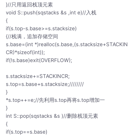
}//只用返回栈顶元素
void S::push(sqstacks &s ,int e)//入栈
{
if(s.top-s.base>=s.stacksize)
{//栈满，追加存储空间
s.base=(int *)realloc(s.base,(s.stacksize+STACKIN
CR)*sizeof(int));
if(!s.base)exit(OVERFLOW);
s.stacksize+=STACKINCR;
s.top=s.base+s.stacksize;////////
}
*s.top++=e;//先利用s.top再将s.top增加一
}
int S::pop(sqstacks &s )//删除栈顶元素
{
if(s.top==s.base)