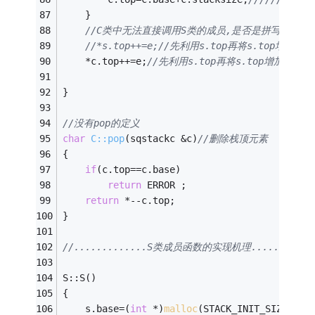
	} 
//C类中无法直接调用S类的成员,是否是拼写错误
//*s.top++=e;//先利用s.top再将s.top增加一 
    *c.top++=e;
//先利用s.top再将s.top增加一 
} 
//没有pop的定义
char
C::pop
(sqstackc &c)
//删除栈顶元素 
{
if
(c.top==c.base) 
return
 ERROR ; 
return
 *--c.top; 
}
//.............S类成员函数的实现机理.............
S::S() 
{ 
	s.base=(
int
 *)
malloc
(STACK_INIT_SIZE*
siz