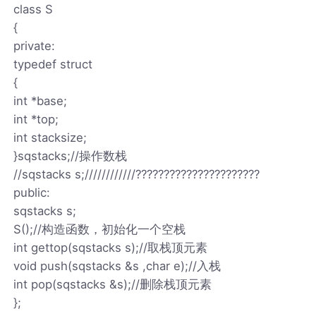
class S
{
private:
typedef struct
{
int *base;
int *top;
int stacksize;
}sqstacks;//操作数栈
//sqstacks s;////////////??????????????????????
public:
sqstacks s;
S();//构造函数，初始化一个空栈
int gettop(sqstacks s);//取栈顶元素
void push(sqstacks &s ,char e);//入栈
int pop(sqstacks &s);//删除栈顶元素
};