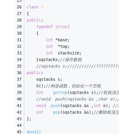
class
S
{ 
public
: 
typedef
struct
	{ 
int
 *base; 
int
  *top; 
int
  stacksize; 
	}sqstacks;
//操作数栈 
//sqstacks s;////////////???????????????
public
: 
	sqstacks s; 
	S();
//构造函数，初始化一个空栈 
int
gettop
(sqstacks s)
;
//取栈顶元素 
//void  push(sqstacks &s ,char e);//入栈 
void
push
(sqstacks &s ,
int
 e)
; 
//定义中为
int
pop
(sqstacks &s)
;
//删除栈顶元素 
}; 
#
endif