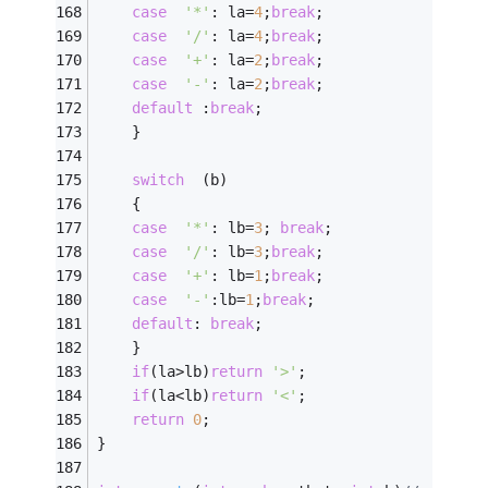
case
'*'
: la=
4
;
break
; 
case
'/'
: la=
4
;
break
; 
case
'+'
: la=
2
;
break
; 
case
'-'
: la=
2
;
break
; 
default
 :
break
; 
	} 
switch
  (b) 
	{ 
case
'*'
: lb=
3
; 
break
; 
case
'/'
: lb=
3
;
break
; 
case
'+'
: lb=
1
;
break
; 
case
'-'
:lb=
1
;
break
; 
default
: 
break
; 
	} 
if
(la>lb)
return
'>'
; 
if
(la<lb)
return
'<'
; 
return
0
;
} 