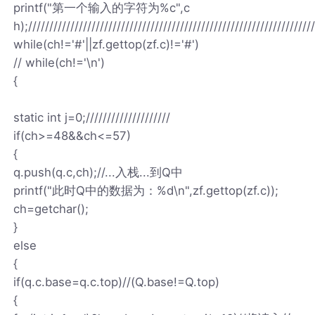
printf("第一个输入的字符为%c",c
h);////////////////////////////////////////////////////////////////////
while(ch!='#'||zf.gettop(zf.c)!='#')
// while(ch!='\n')
{
static int j=0;////////////////////
if(ch>=48&&ch<=57)
{
q.push(q.c,ch);//...入栈...到Q中
printf("此时Q中的数据为：%d\n",zf.gettop(zf.c));
ch=getchar();
}
else
{
if(q.c.base=q.c.top)//(Q.base!=Q.top)
{