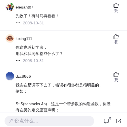
elegant87
赞
先收了！有时间再看看！
2008-10-31
luxing111
赞
你这也叫初学者，
那我和我同学都成什么了？
2008-10-31
dzc8866
赞
我实在是调不下去了，错误有很多都是很明显的，
例如：
S::S(sqstacks &s)，这是一个带参数的构造函数，你没
有在类的定义里面声明；
5
说点什么…
c.base=(int *)malloc(STACK_INIT_SIZE*sizeof(int));