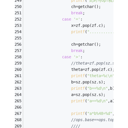
printf
(
"此时与opf栈顶比较字
					ch=getchar(); 
break
; 
case
'='
: 
					x=zf.pop(zf.c); 
printf
(
"..............
					ch=getchar(); 
break
; 
case
'>'
: 
//theta=zf.pop(sz.s); 
					theta=zf.pop(zf.c); 
printf
(
"theta=%c\n"
,thet
					b=sz.pop(sz.s); 
printf
(
"b==%d\n"
,b);
// 
					a=sz.pop(sz.s); 
printf
(
"a==%d\n"
,a);
// 
printf
(
"a*b%48=%d"
,a*b%
4
//ops.base==ops.top 
//// 