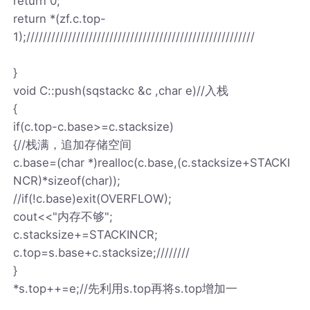
return 0;
return *(zf.c.top-
1);///////////////////////////////////////////////////////
}
void C::push(sqstackc &c ,char e)//入栈
{
if(c.top-c.base>=c.stacksize)
{//栈满，追加存储空间
c.base=(char *)realloc(c.base,(c.stacksize+STACKI
NCR)*sizeof(char));
//if(!c.base)exit(OVERFLOW);
cout<<"内存不够";
c.stacksize+=STACKINCR;
c.top=s.base+c.stacksize;////////
}
*s.top++=e;//先利用s.top再将s.top增加一