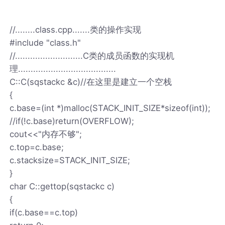
//........class.cpp.......类的操作实现
#include "class.h"
//...........................C类的成员函数的实现机
理.......................................
C::C(sqstackc &c)//在这里是建立一个空栈
{
c.base=(int *)malloc(STACK_INIT_SIZE*sizeof(int));
//if(!c.base)return(OVERFLOW);
cout<<"内存不够";
c.top=c.base;
c.stacksize=STACK_INIT_SIZE;
}
char C::gettop(sqstackc c)
{
if(c.base==c.top)