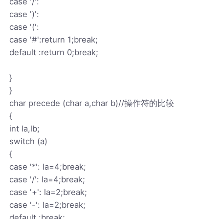
case '/':
case ')':
case '(':
case '#':return 1;break;
default :return 0;break;
}
}
char precede (char a,char b)//操作符的比较
{
int la,lb;
switch (a)
{
case '*': la=4;break;
case '/': la=4;break;
case '+': la=2;break;
case '-': la=2;break;
default :break;