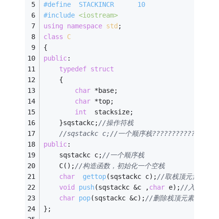
#
define
  STACKINCR      10 
#
include
<iostream>
using
namespace
std
; 
class
C
{ 
public
: 
typedef
struct
	{ 
char
 *base; 
char
 *top; 
int
  stacksize; 
	}sqstackc;
//操作符栈 
//sqstackc c;//一个顺序栈?????????????????
public
: 
    sqstackc c;
//一个顺序栈 
	C();
//构造函数，初始化一个空栈 
char
gettop
(sqstackc c)
;
//取栈顶元素 
void
push
(sqstackc &c ,
char
 e)
;
//入栈 
char
pop
(sqstackc &c)
;
//删除栈顶元素 
}; 