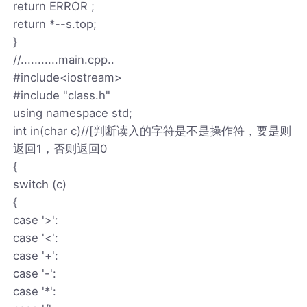
return ERROR ;
return *--s.top;
}
//...........main.cpp..
#include<iostream>
#include "class.h"
using namespace std;
int in(char c)//[判断读入的字符是不是操作符，要是则
返回1，否则返回0
{
switch (c)
{
case '>':
case '<':
case '+':
case '-':
case '*':