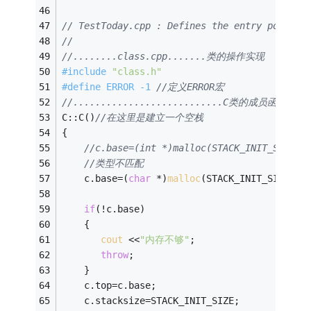
// TestToday.cpp : Defines the entry point f
//
//........class.cpp.......类的操作实现 
#
include
"class.h"
#
define
 ERROR -1 
//定义ERROR宏
//...........................C类的成员函数的实现机
C::C()
//在这里是建立一个空栈 
{ 
//c.base=(int *)malloc(STACK_INIT_SIZE*s
//类型不匹配
	c.base=(
char
 *)
malloc
(STACK_INIT_SIZE*
si
if
(!c.base)
	{
cout
 <<
"内存不够"
; 
throw
;
	}
	c.top=c.base; 
	c.stacksize=STACK_INIT_SIZE; 