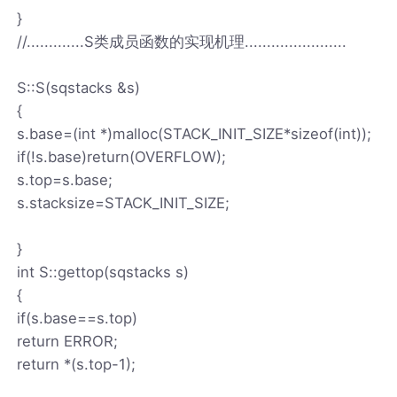
}
//.............S类成员函数的实现机理.......................
S::S(sqstacks &s)
{
s.base=(int *)malloc(STACK_INIT_SIZE*sizeof(int));
if(!s.base)return(OVERFLOW);
s.top=s.base;
s.stacksize=STACK_INIT_SIZE;
}
int S::gettop(sqstacks s)
{
if(s.base==s.top)
return ERROR;
return *(s.top-1);