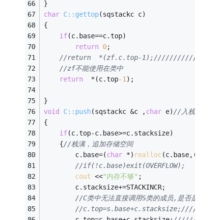
} 
char
C::gettop
(sqstackc c)
{ 
if
(c.base==c.top) 
return
0
; 
//return  *(zf.c.top-1);////////////////
//zf不能使用在类中
return
  *(c.top
-1
);
} 
void
C::push
(sqstackc &c ,
char
 e)
//入栈 
{ 
if
(c.top-c.base>=c.stacksize) 
	{
//栈满，追加存储空间 
		c.base=(
char
 *)
realloc
(c.base,(c.sta
//if(!c.base)exit(OVERFLOW); 
cout
 <<
"内存不够"
; 
		c.stacksize+=STACKINCR; 
//C类中无法直接调用S类的成员,是否是拼写错
//c.top=s.base+c.stacksize;//////// 
		c.top=c.base+c.stacksize;
//////// 