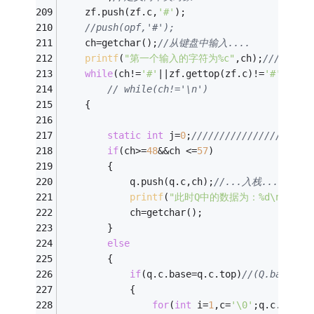
	zf.push(zf.c,
'#'
); 
//push(opf,'#'); 
	ch=getchar();
//从键盘中输入.... 
printf
(
"第一个输入的字符为%c"
,ch);
/////////
while
(ch!=
'#'
||zf.gettop(zf.c)!=
'#'
) 
// while(ch!='\n') 
	{  
static
int
 j=
0
;
//////////////////// 
if
(ch>=
48
&&ch <=
57
) 
		{ 
			q.push(q.c,ch);
//...入栈...到Q中 
printf
(
"此时Q中的数据为：%d\n"
,zf.
			ch=getchar(); 
		} 
else
		{ 
if
(q.c.base=q.c.top)
//(Q.base!=Q
			{ 
for
(
int
 i=
1
,c=
'\0'
;q.c.base!