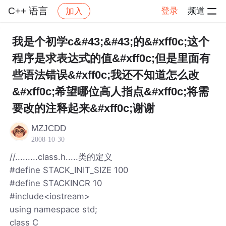
C++ 语言
登录
频道
加入
帖子详情
社区
C++ 语言
我是个初学c&#43;&#43;的&#xff0c;这个
程序是求表达式的值&#xff0c;但是里面有
些语法错误&#xff0c;我还不知道怎么改
&#xff0c;希望哪位高人指点&#xff0c;将需
要改的注释起来&#xff0c;谢谢
MZJCDD
2008-10-30
//.........class.h.....类的定义
#define STACK_INIT_SIZE 100
#define STACKINCR 10
#include<iostream>
using namespace std;
class C