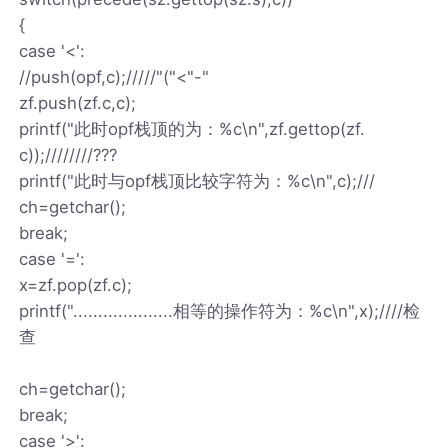
{
case '<':
//push(opf,c);/////"("<"-"
zf.push(zf.c,c);
printf("此时opf栈顶的为：%c\n",zf.gettop(zf.
c));////////???
printf("此时与opf栈顶比较字符为：%c\n",c);///
ch=getchar();
break;
case '=':
x=zf.pop(zf.c);
printf("....................相等的操作符为：%c\n",x);////检
查
ch=getchar();
break;
case '>':