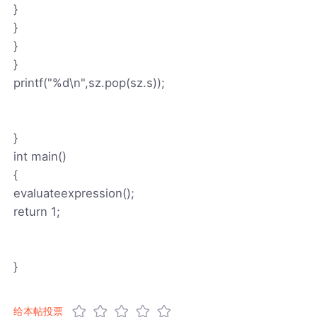
}
}
}
}
printf("%d\n",sz.pop(sz.s));
}
int main()
{
evaluateexpression();
return 1;
}
给本帖投票