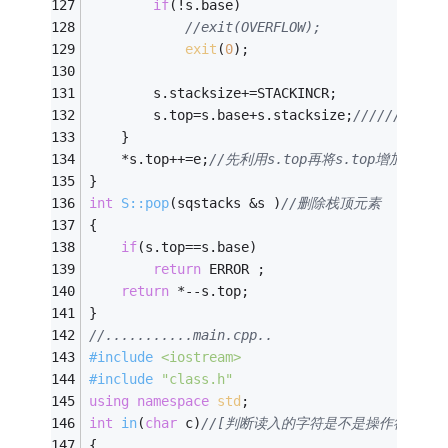
if
(!s.base)
//exit(OVERFLOW); 
exit
(
0
);
		s.stacksize+=STACKINCR; 
		s.top=s.base+s.stacksize;
//////// 
	} 
	*s.top++=e;
//先利用s.top再将s.top增加一 
} 
int
S::pop
(sqstacks &s )
//删除栈顶元素 
{ 
if
(s.top==s.base) 
return
 ERROR ; 
return
 *--s.top; 
} 
//...........main.cpp.. 
#
include
<iostream>
#
include
"class.h"
using
namespace
std
; 
int
in
(
char
 c)
//[判断读入的字符是不是操作符，要是
{ 