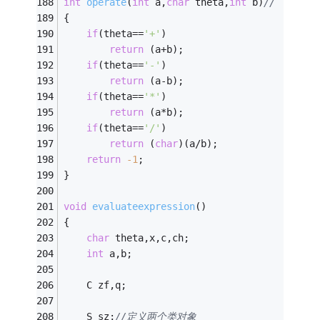
int
operate
(
int
 a,
char
 theta,
int
 b)
// 
{ 
if
(theta==
'+'
) 
return
 (a+b); 
if
(theta==
'-'
) 
return
 (a-b); 
if
(theta==
'*'
) 
return
 (a*b); 
if
(theta==
'/'
) 
return
 (
char
)(a/b); 
return
-1
;
} 
void
evaluateexpression
()
{  
char
 theta,x,c,ch; 
int
 a,b; 
	C zf,q; 
	S sz;
//定义两个类对象 