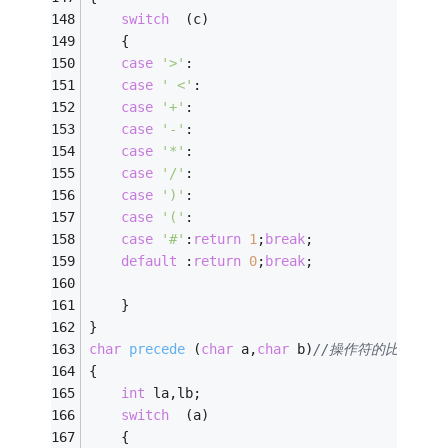
switch
  (c) 
	{ 
case
'>'
: 
case
' <'
: 
case
'+'
: 
case
'-'
: 
case
'*'
: 
case
'/'
: 
case
')'
: 
case
'('
: 
case
'#'
:
return
1
;
break
; 
default
 :
return
0
;
break
; 
	} 
} 
char
precede
(
char
 a,
char
 b)
//操作符的比较 
{ 
int
 la,lb; 
switch
  (a) 
	{ 