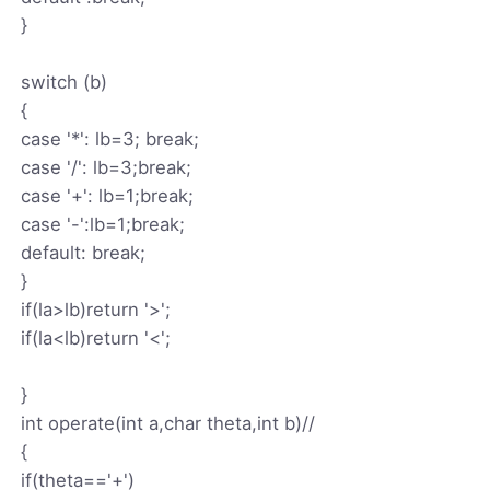
}
switch (b)
{
case '*': lb=3; break;
case '/': lb=3;break;
case '+': lb=1;break;
case '-':lb=1;break;
default: break;
}
if(la>lb)return '>';
if(la<lb)return '<';
}
int operate(int a,char theta,int b)//
{
if(theta=='+')