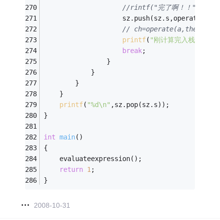
//rintf("完了啊！！"); 
					sz.push(sz.s,operate(a,
// ch=operate(a,theta,b)
printf
(
"刚计算完入栈ops的数
break
; 
				} 
			}  
		} 
	} 
printf
(
"%d\n"
,sz.pop(sz.s)); 
} 
int
main
()
{ 
	evaluateexpression(); 
return
1
; 
}
2008-10-31