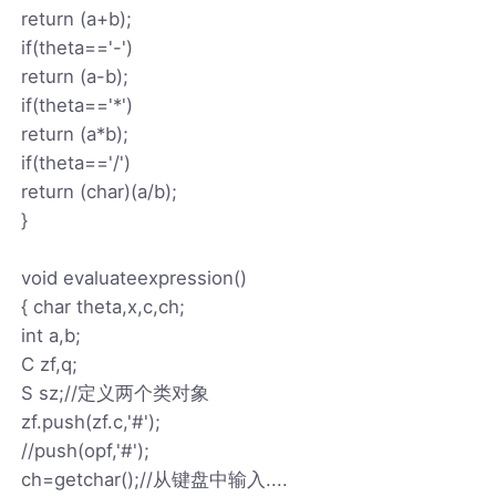
return (a+b);
if(theta=='-')
return (a-b);
if(theta=='*')
return (a*b);
if(theta=='/')
return (char)(a/b);
}
void evaluateexpression()
{ char theta,x,c,ch;
int a,b;
C zf,q;
S sz;//定义两个类对象
zf.push(zf.c,'#');
//push(opf,'#');
ch=getchar();//从键盘中输入....