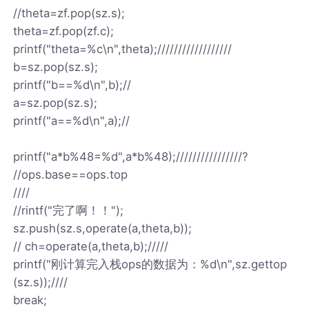
//theta=zf.pop(sz.s);
theta=zf.pop(zf.c);
printf("theta=%c\n",theta);//////////////////
b=sz.pop(sz.s);
printf("b==%d\n",b);//
a=sz.pop(sz.s);
printf("a==%d\n",a);//
printf("a*b%48=%d",a*b%48);////////////////?
//ops.base==ops.top
////
//rintf("完了啊！！");
sz.push(sz.s,operate(a,theta,b));
// ch=operate(a,theta,b);/////
printf("刚计算完入栈ops的数据为：%d\n",sz.gettop
(sz.s));////
break;