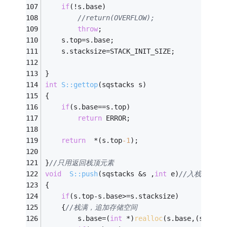
if
(!s.base)
//return(OVERFLOW); 
throw
;
    s.top=s.base; 
    s.stacksize=STACK_INIT_SIZE; 
} 
int
S::gettop
(sqstacks s)
{ 
if
(s.base==s.top) 
return
 ERROR; 
return
  *(s.top
-1
); 
}
//只用返回栈顶元素 
void
S::push
(sqstacks &s ,
int
 e)
//入栈 
{ 
if
(s.top-s.base>=s.stacksize) 
	{
//栈满，追加存储空间 
		s.base=(
int
 *)
realloc
(s.base,(s.stac