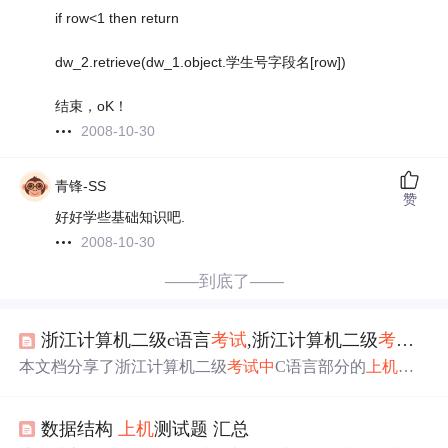
if row<1 then return
dw_2.retrieve(dw_1.object.学生号字段名[row])
结束，oK！
2008-10-30
青锋-SS
赞
好好学些基础知识吧.
2008-10-30
——到底了——
浙江计算机二级c语言
考试
,浙江计算机二级
考试
(C
本文档分享了浙江计算机二级
考试
中
C语言部分的
上机
试
题，包括数的比较及表达式求和的实现。通过示例代码展
示了如何用C语言编写函数进行数值交换和计算pi的近似
数据结构
上机
测试题 汇总
值，并给出了运行结果。