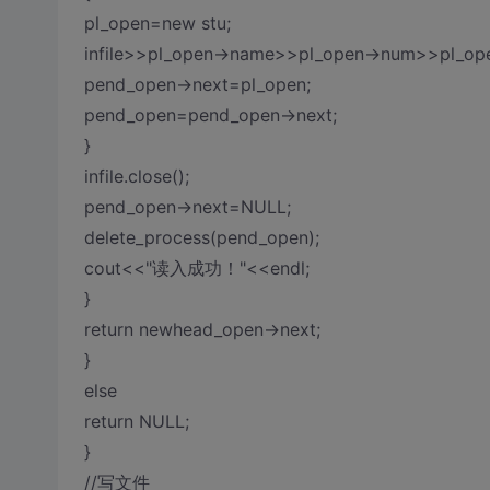
pl_open=new stu;
infile>>pl_open->name>>pl_open->num>>pl_ope
pend_open->next=pl_open;
pend_open=pend_open->next;
}
infile.close();
pend_open->next=NULL;
delete_process(pend_open);
cout<<"读入成功！"<<endl;
}
return newhead_open->next;
}
else
return NULL;
}
//写文件