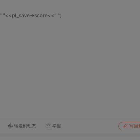
 "<<pl_save->score<<" ";
转发到动态
举报
写回