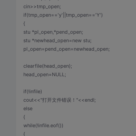
cin>>tmp_open;
if(tmp_open=='y'||tmp_open=='Y')
{
stu *pl_open,*pend_open;
stu *newhead_open=new stu;
pl_open=pend_open=newhead_open;
clearfile(head_open);
head_open=NULL;
if(!infile)
cout<<"打开文件错误！"<<endl;
else
{
while(!infile.eof())
{