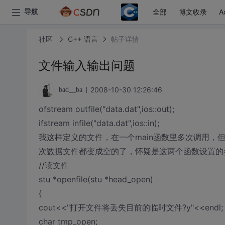
全部
博文收录
A
导航
社区
C++ 语言
帖子详情
文件输入输出问题
2008-10-30 12:26:46
bad__ba
ofstream outfile("data.dat",ios::out);
ifstream infile("data.dat",ios::in);
我这样定义的文件，在一个main函数里多次调用
次数据文件都变成空的了，怀疑是这两个函数设置的
//读文件
stu *openfile(stu *head_open)
{
cout<<"打开文件将丢失目前的临时文件?y"<<endl;
char tmp_open;