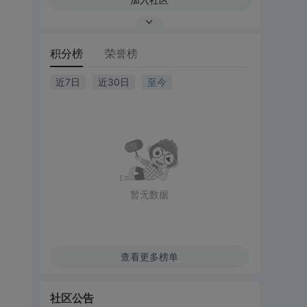
积分榜
荣誉榜
近7日
近30日
至今
暂无数据
查看更多榜单
社区公告