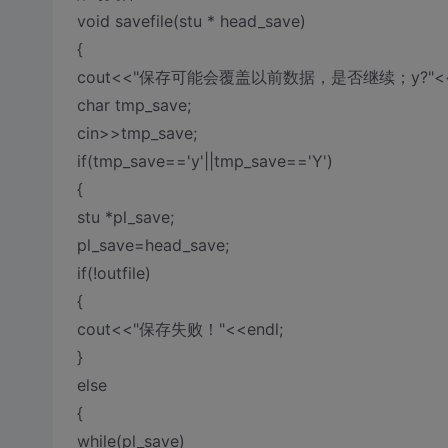
void savefile(stu * head_save)
{
cout<<"保存可能会覆盖以前数据，是否继续；y?"<<e
char tmp_save;
cin>>tmp_save;
if(tmp_save=='y'||tmp_save=='Y')
{
stu *pl_save;
pl_save=head_save;
if(!outfile)
{
cout<<"保存失败！"<<endl;
}
else
{
while(pl_save)