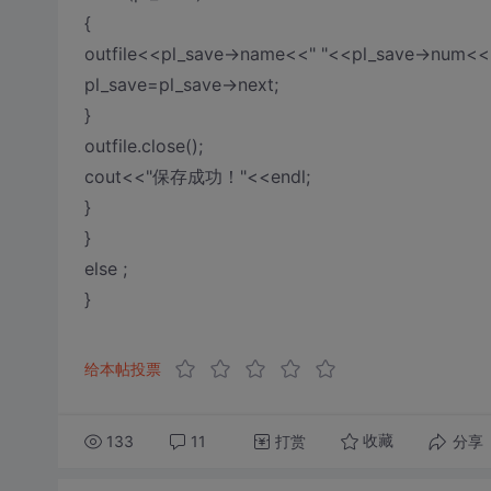
{
outfile<<pl_save->name<<" "<<pl_save->num<<"
pl_save=pl_save->next;
}
outfile.close();
cout<<"保存成功！"<<endl;
}
}
else ;
}
给本帖投票
133
11
打赏
分享
收藏