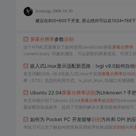
lionkings
2008-10-30
建议在800*600下开发, 那么绝对可以在1024*768
屏幕分辨率
参数
识别
这个HTML页面展示了如何使用JavaScript获取
屏幕分辨率
cument.body`对象的属性，可以获取到屏幕宽高、可
嵌入式Linux显示适配新思路：lvgl v9.0如何自动
本文详解LVGL v9.0在嵌入式Linux中实现
屏幕分辨率
自动
识
树（DTS）信息的利用方式、lv_port_linux_fb端口关键函数（如
验证与调试方法。重点聚焦于免硬编码、高可移植性的显示
Ubuntu 22.04
屏幕分辨率
识别
为Unknown？手把
本文详细介绍了Ubuntu 22.04
屏幕分辨率
被
识别
为Unkno
题诊断到实战操作，提供了完整的解决方案和疑难排错技巧
如何为 Pocket PC 开发能够
识别
方向和 DPI 的
本练习可让您了解如何把现有应用程序转换成能
识别
横向和