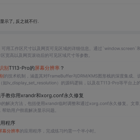
下显示了, 反之就不行.
、可用工作区尺寸以及网页可见区域的详细信息。通过`window.screen`和
用工作区宽高以及网页滚动后的可见区域尺寸等参数。
识别
T113-Pro的
屏幕分辨率
？
别
的技术机制，涵盖其对FrameBuffer与DRM/KMS图形栈的深度集成、
lv_display_set_resolution）的源码逻辑，以及在T113-Pro等平台
适配新范式。
手教你用xrandr和xorg.conf永久修复
wn的解决方法，包括使用xrandr临时调整和通过xorg.conf永久修复。文
，帮助用户彻底解决显示问题。
应用程序
屏幕分辨率
的应用程序，完成练习约需一个半小时。