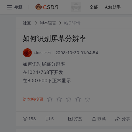
全部
Ada助手
导航
社区
脚本语言
帖子详情
如何识别屏幕分辨率
2008-10-30 01:04:54
simon505
如何识别屏幕分辨率
在1024*768下开发
在800*600下正常显示
给本帖投票
188
5
打赏
分享
收藏