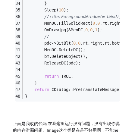
        }
        Sleep(
10
);
//::SetForegroundWindow(m_hWnd)
        MenDC.FillSolidRect(
0
,
0
,rt.right,rt.b
        OnDrawjpg(&MenDC,
0
,
0
,
1
); 
//-----------------------------------
        pdc->BitBlt(
0
,
0
,rt.right,rt.bottom,&M
        MenDC.DeleteDC();   
        bm.DeleteObject();
        ReleaseDC(pdc);
return
 TRUE;
    }	
return
 CDialog::PreTranslateMessage(pMsg)
}
上面是我改的代码 在我这里运行没有问题，没有出现你说
的内存泄漏问题。Image这个类是在是不好用啊，不能ne