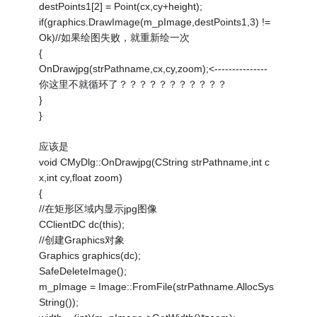
destPoints1[2] = Point(cx,cy+height);
if(graphics.DrawImage(m_pImage,destPoints1,3) !=
Ok)//如果绘图失败，就重新绘一次
{
OnDrawjpg(strPathname,cx,cy,zoom);<---------------
你这里不就循环了？？？？？？？？？？？
}
}
应该是
void CMyDlg::OnDrawjpg(CString strPathname,int c
x,int cy,float zoom)
{
//在矩形区域内显示jpg图像
CClientDC dc(this);
//创建Graphics对象
Graphics graphics(dc);
SafeDeleteImage();
m_pImage = Image::FromFile(strPathname.AllocSys
String());