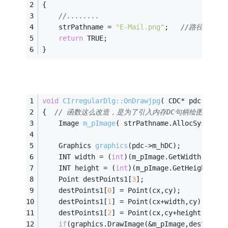
{
//........
    strPathname = 
"E-Mail.png"
;   
//路径初始图
return
 TRUE;
}
void
CIrregularDlg::OnDrawjpg
( CDC* pdc, 
int
 
{  
// 函数这么改造，是为了引入内存DC句柄绘图。
Image 
m_pImage
( strPathname.AllocSysStrin
Graphics 
graphics
(pdc->m_hDC)
;
    INT width = (
int
)(m_pImage.GetWidth()*zoo
    INT height = (
int
)(m_pImage.GetHeight()*z
    Point destPoints1[
3
];
    destPoints1[
0
] = Point(cx,cy);
    destPoints1[
1
] = Point(cx+width,cy);
    destPoints1[
2
] = Point(cx,cy+height);
if
(graphics.DrawImage(&m_pImage,destPoint