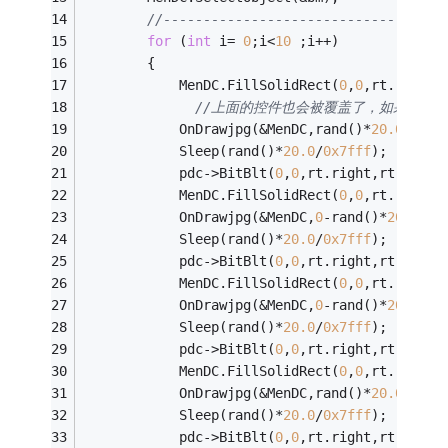
//-----------------------------------
for
 (
int
 i= 
0
;i<
10
 ;i++)
        {	
            MenDC.FillSolidRect(
0
,
0
,rt.right,
//上面的控件也会被覆盖了，如果不想
            OnDrawjpg(&MenDC,rand()*
20.0
/
0x7f
            Sleep(rand()*
20.0
/
0x7fff
);
            pdc->BitBlt(
0
,
0
,rt.right,rt.botto
            MenDC.FillSolidRect(
0
,
0
,rt.right,
            OnDrawjpg(&MenDC,
0
-rand()*
20.0
/
0x
            Sleep(rand()*
20.0
/
0x7fff
);
            pdc->BitBlt(
0
,
0
,rt.right,rt.botto
            MenDC.FillSolidRect(
0
,
0
,rt.right,
            OnDrawjpg(&MenDC,
0
-rand()*
20.0
/
0x
            Sleep(rand()*
20.0
/
0x7fff
);
            pdc->BitBlt(
0
,
0
,rt.right,rt.botto
            MenDC.FillSolidRect(
0
,
0
,rt.right,
            OnDrawjpg(&MenDC,rand()*
20.0
/
0x7f
            Sleep(rand()*
20.0
/
0x7fff
);
            pdc->BitBlt(
0
,
0
,rt.right,rt.botto