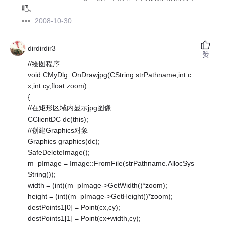
吧。
2008-10-30
dirdirdir3
赞
//绘图程序
void CMyDlg::OnDrawjpg(CString strPathname,int c
x,int cy,float zoom)
{
//在矩形区域内显示jpg图像
CClientDC dc(this);
//创建Graphics对象
Graphics graphics(dc);
SafeDeleteImage();
m_pImage = Image::FromFile(strPathname.AllocSys
String());
width = (int)(m_pImage->GetWidth()*zoom);
height = (int)(m_pImage->GetHeight()*zoom);
destPoints1[0] = Point(cx,cy);
destPoints1[1] = Point(cx+width,cy);