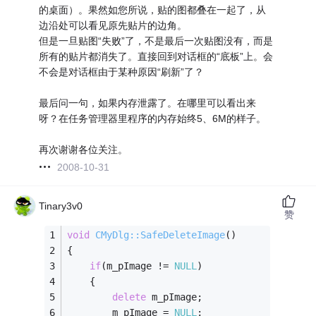
的桌面）。果然如您所说，贴的图都叠在一起了，从
边沿处可以看见原先贴片的边角。
但是一旦贴图“失败”了，不是最后一次贴图没有，而是
所有的贴片都消失了。直接回到对话框的“底板”上。会
不会是对话框由于某种原因“刷新”了？
最后问一句，如果内存泄露了。在哪里可以看出来
呀？在任务管理器里程序的内存始终5、6M的样子。
再次谢谢各位关注。
2008-10-31
Tinary3v0
赞
void
CMyDlg::SafeDeleteImage
()
{
if
(m_pImage != 
NULL
)
    {
delete
 m_pImage;
        m_pImage = 
NULL
;