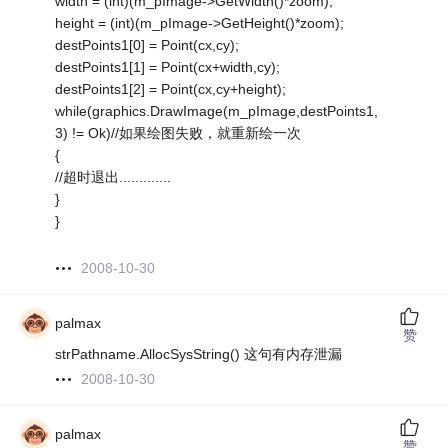
width = (int)(m_pImage->GetWidth()*zoom);
height = (int)(m_pImage->GetHeight()*zoom);
destPoints1[0] = Point(cx,cy);
destPoints1[1] = Point(cx+width,cy);
destPoints1[2] = Point(cx,cy+height);
while(graphics.DrawImage(m_pImage,destPoints1,
3) != Ok)//如果绘图失败，就重新绘一次
{
//超时退出.............
}
}
2008-10-30
palmax
赞
strPathname.AllocSysString() 这句有内存泄漏
2008-10-30
palmax
赞