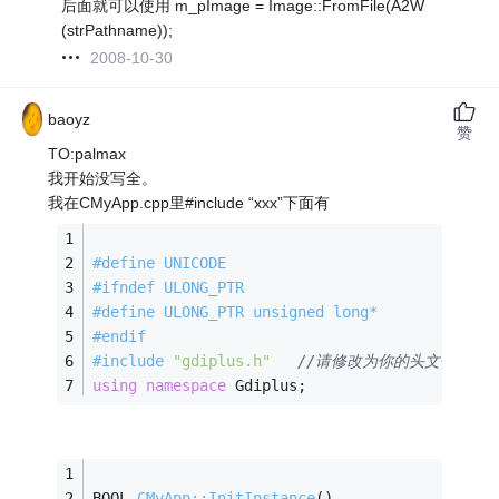
后面就可以使用 m_pImage = Image::FromFile(A2W
(strPathname));
2008-10-30
baoyz
赞
TO:palmax
我开始没写全。
我在CMyApp.cpp里#include “xxx”下面有
#
define
 UNICODE
#
ifndef
 ULONG_PTR
#
define
 ULONG_PTR unsigned long*
#
endif
#
include
"gdiplus.h"
//请修改为你的头文件路径
using
namespace
 Gdiplus;  
BOOL 
CMyApp::InitInstance
()