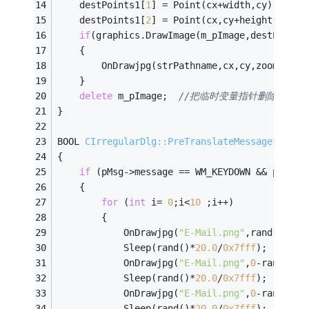
    destPoints1[
1
] = Point(cx+width,cy);
    destPoints1[
2
] = Point(cx,cy+height);
if
(graphics.DrawImage(m_pImage,destPoints
    {
        OnDrawjpg(strPathname,cx,cy,zoom);
    }
delete
 m_pImage;  
//把临时变量指针删除
}
BOOL 
CIrregularDlg::PreTranslateMessage
(MSG* 
{
if
 (pMsg->message == WM_KEYDOWN && pMsg->
    {
for
 (
int
 i= 
0
;i<
10
 ;i++)
        {
            OnDrawjpg(
"E-Mail.png"
,rand()*
20.
            Sleep(rand()*
20.0
/
0x7fff
);
            OnDrawjpg(
"E-Mail.png"
,
0
-rand()*
2
            Sleep(rand()*
20.0
/
0x7fff
);
            OnDrawjpg(
"E-Mail.png"
,
0
-rand()*
2
            Sleep(rand()*
20.0
/
0x7fff
);