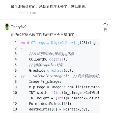
最后那句是有的。就是原程序太长了。没贴出来。
2008-10-30
Tinary3v0
赞
你的代买这么改了以后内存不会再增加了：
void
CIrregularDlg::OnDrawjpg
(CString strPath
{
//在矩形区域内显示jpg图像
CClientDC 
dc
(
this
)
;
//创建Graphics对象
Graphics 
graphics
(dc)
;
//    SafeDeleteImage();  //我声明的临时
	Image *m_pImage;
    m_pImage = Image::FromFile(strPathname.Al
    INT width = (
int
)(m_pImage->GetWidth()*zo
    INT height = (
int
)(m_pImage->GetHeight()*
	Point destPoints1[
3
];
    destPoints1[
0
] = Point(cx,cy);