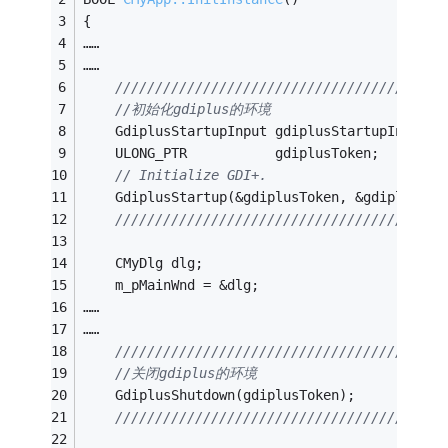
{
……
……
/////////////////////////////////////////
//初始化gdiplus的环境
	GdiplusStartupInput gdiplusStartupInput;
	ULONG_PTR           gdiplusToken;
// Initialize GDI+.
	GdiplusStartup(&gdiplusToken, &gdiplusSta
/////////////////////////////////////////
	CMyDlg dlg;
	m_pMainWnd = &dlg;
……
……
/////////////////////////////////////////
//关闭gdiplus的环境
	GdiplusShutdown(gdiplusToken);
/////////////////////////////////////////