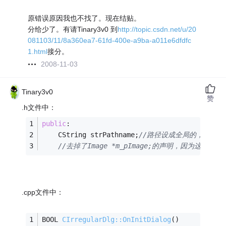
原错误原因我也不找了。现在结贴。
分给少了。有请Tinary3v0 到
http://topic.csdn.net/u/20
081103/11/8a360ea7-61fd-400e-a9ba-a011e6dfdfc
1.html
接分。
2008-11-03
Tinary3v0
赞
.h文件中：
public
:        
    CString strPathname;
//路径设成全局的，每次
//去掉了Image *m_pImage;的声明，因为
.cpp文件中：
BOOL 
CIrregularDlg::OnInitDialog
()