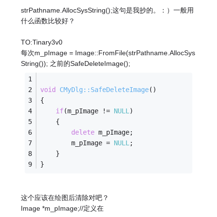
strPathname.AllocSysString();这句是我抄的。：）一般用
什么函数比较好？
TO:Tinary3v0
每次m_pImage = Image::FromFile(strPathname.AllocSys
String()); 之前的SafeDeleteImage();
void
CMyDlg::SafeDeleteImage
()
{
if
(m_pImage != 
NULL
)
	{
delete
 m_pImage;
		m_pImage = 
NULL
;
	}
}
这个应该在绘图后清除对吧？
Image *m_pImage;//定义在