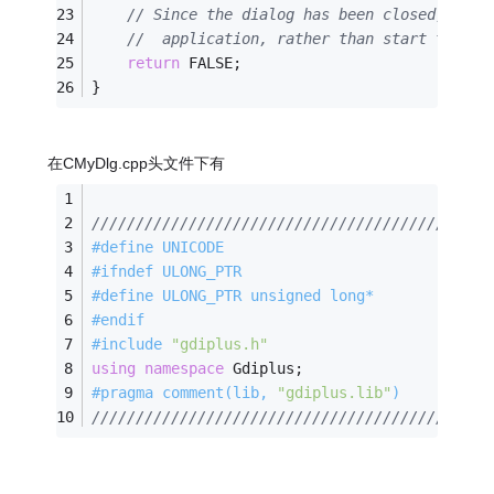
// Since the dialog has been closed, retu
//  application, rather than start the ap
return
 FALSE;
}
在CMyDlg.cpp头文件下有
/////////////////////////////////////////////
#
define
 UNICODE
#
ifndef
 ULONG_PTR
#
define
 ULONG_PTR unsigned long*
#
endif
#
include
"gdiplus.h"
using
namespace
 Gdiplus;  
#
pragma
 comment(lib, 
"gdiplus.lib"
)
/////////////////////////////////////////////