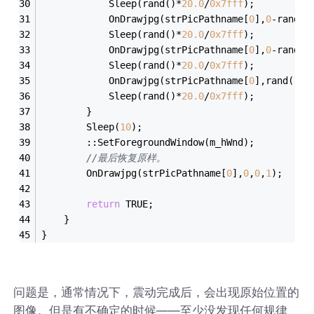
			Sleep(rand()*
20.0
/
0x7fff
);
			OnDrawjpg(strPicPathname[
0
],
0
-rand()
			Sleep(rand()*
20.0
/
0x7fff
);
			OnDrawjpg(strPicPathname[
0
],
0
-rand()
			Sleep(rand()*
20.0
/
0x7fff
);
			OnDrawjpg(strPicPathname[
0
],rand()*
2
			Sleep(rand()*
20.0
/
0x7fff
);
		}
		Sleep(
10
);
		::SetForegroundWindow(m_hWnd);
//最后恢复原样。
		OnDrawjpg(strPicPathname[
0
],
0
,
0
,
1
);	
return
 TRUE;
	}
}
问题是，通常情况下，震动完成后，会出现原始位置的
图像。但是有不确定的时候——至少没发现任何规律