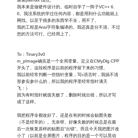
我本来是做硬件设计的。临时自学了一阵子VC++ 6.
0。我没系统的学过任何内容，都是用到什么功能就上
网找。以至于很多的东西学不全，用不了。
我的工程是Ansi字符集编译的。我还真是分不清。不过
您的方法可行。已经用上了。
To：Tinary3v0
m_pImage确实是一个全局变量。定义在CMyDlg.CPP
开头了。这段程序是以前的程序留下来的习惯。
我以前经常判断一些指针变量，写c语言时，我搞不清
形参实参什么的，所以我的程序里经常指针满天
飞：）
因为有时指针赋值失败了，删除时就出错，所以才写
成了这样。
我把程序全都改好了。还是在有的时候会贴图失败
（不是经常的）。无奈呀。好像失败的时候总是在最
后一次恢复原样的贴图后“出错”。而且今天我把图片改
小了（以前是全屏图片，程序的目的是一个可以晃动