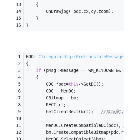
    {
        OnDrawjpg( pdc,cx,cy,zoom);
    }
}
BOOL 
CIrregularDlg::PreTranslateMessage
(MSG* 
{
if
 (pMsg->message == WM_KEYDOWN && pMsg->
    {
        CDC *pdc=
this
->GetDC();
        CDC   MenDC;   
        CBitmap   bm;
        RECT rt;
        GetClientRect(&rt);   
//得到窗口大小，
        MenDC.CreateCompatibleDC(pdc); 
//创建内
        bm.CreateCompatibleBitmap(pdc,rt.righ
        MenDC.SelectObject(&bm);