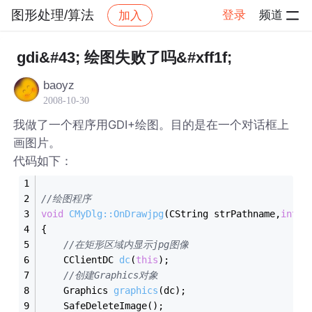
图形处理/算法
登录
频道
加入
帖子详情
社区
图形处理/算法
gdi&#43; 绘图失败了吗&#xff1f;
baoyz
2008-10-30
我做了一个程序用GDI+绘图。目的是在一个对话框上
画图片。
代码如下：
//绘图程序
void
CMyDlg::OnDrawjpg
(CString strPathname,
int
 c
{
//在矩形区域内显示jpg图像
CClientDC 
dc
(
this
)
;
//创建Graphics对象
Graphics 
graphics
(dc)
;
	SafeDeleteImage();