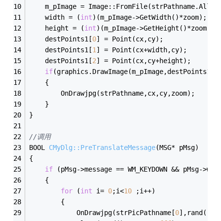
	m_pImage = Image::FromFile(strPathname.Alloc
	width = (
int
)(m_pImage->GetWidth()*zoom);
	height = (
int
)(m_pImage->GetHeight()*zoom);
	destPoints1[
0
] = Point(cx,cy);
	destPoints1[
1
] = Point(cx+width,cy);
	destPoints1[
2
] = Point(cx,cy+height);
if
(graphics.DrawImage(m_pImage,destPoints1,
3
	{
		OnDrawjpg(strPathname,cx,cy,zoom);
	}
}
//调用
BOOL 
CMyDlg::PreTranslateMessage
(MSG* pMsg)
{
if
 (pMsg->message == WM_KEYDOWN && pMsg->wPa
	{
for
 (
int
 i= 
0
;i<
10
 ;i++)
		{
			OnDrawjpg(strPicPathname[
0
],rand()*
2