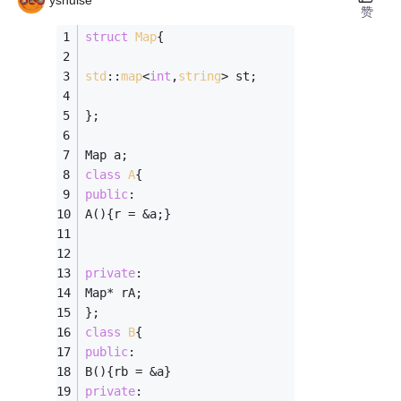
yshuise
赞
struct
Map
{
std
::
map
<
int
,
string
> st;
};
Map a;
class
A
{
public
:
A(){r = &a;}
private
:
Map* rA;
};
class
B
{
public
:
B(){rb = &a}
private
: