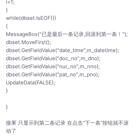
i=1;
}
while(dbset.IsEOF())
{
MessageBox("已是最后一条记录,回滚到第一条！");
dbset.MoveFirst();
dbset.GetFieldValue("date_time",m_datetime);
dbset.GetFieldValue("doc_no",m_dno);
dbset.GetFieldValue("nur_no",m_nno);
dbset.GetFieldValue("pat_no",m_pno);
UpdateData(FALSE);
}
}
接果 只显示到第二条记录 在点击“下一条”按钮就不滚
动了