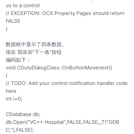
us to a control
// EXCEPTION: OCX Property Pages should return
FALSE
}
数据框中显示了四条数据。
现在 我添加“下一条”按钮
编码如下：
void CDutyDialogClass::OnButtonMovenext()
{
// TODO: Add your control notification handler code
here
int i=0;
CDatabase db;
db.Open("VC++ Hospital",FALSE,FALSE,_T("ODB
C;"),FALSE);