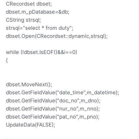
CRecordset dbset;
dbset.m_pDatabase=&db;
CString strsql;
strsql="select * from duty";
dbset.Open(CRecordset::dynamic,strsql);
while (!dbset.IsEOF()&&i==0)
{
dbset.MoveNext();
dbset.GetFieldValue("date_time",m_datetime);
dbset.GetFieldValue("doc_no",m_dno);
dbset.GetFieldValue("nur_no",m_nno);
dbset.GetFieldValue("pat_no",m_pno);
UpdateData(FALSE);