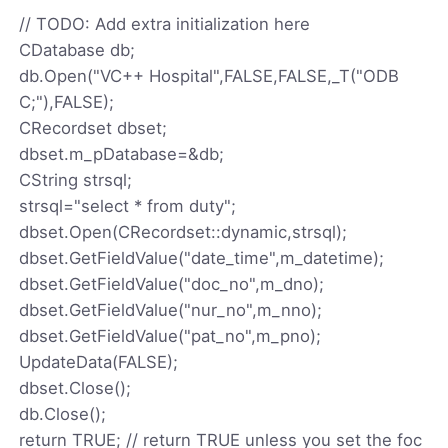
// TODO: Add extra initialization here
CDatabase db;
db.Open("VC++ Hospital",FALSE,FALSE,_T("ODB
C;"),FALSE);
CRecordset dbset;
dbset.m_pDatabase=&db;
CString strsql;
strsql="select * from duty";
dbset.Open(CRecordset::dynamic,strsql);
dbset.GetFieldValue("date_time",m_datetime);
dbset.GetFieldValue("doc_no",m_dno);
dbset.GetFieldValue("nur_no",m_nno);
dbset.GetFieldValue("pat_no",m_pno);
UpdateData(FALSE);
dbset.Close();
db.Close();
return TRUE; // return TRUE unless you set the foc