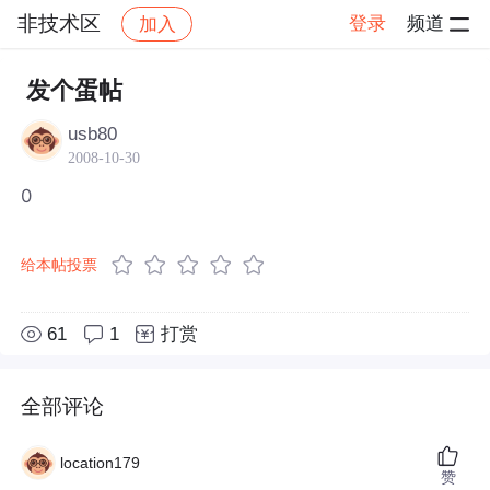
非技术区
登录
频道
加入
帖子详情
社区
非技术区
发个蛋帖
usb80
2008-10-30
0
给本帖投票
61
1
打赏
全部评论
location179
赞