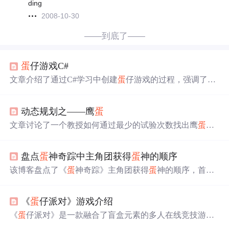
ding
2008-10-30
——到底了——
蛋
仔游戏C#
文章介绍了通过C#学习中创建
蛋
仔游戏的过程，强调了多
态在实现不同
蛋
仔种类行为中的应用。红头
蛋
仔和橡皮
蛋
仔作为示例，展示了如何通过继承和行为接口来定义它们
动态规划之——鹰
蛋
的独特属性和动作，如游泳、飞行和叫声。代码示例演示
了如何在主程序中调用这些行为。
文章讨论了一个教授如何通过最少的试验次数找出鹰
蛋
从
哪层楼扔下不会碎的问题，利用动态规划和递推算法优化
计算过程，解决M个
蛋
和N层楼的最大试验次数问题。,
盘点
蛋
神奇踪中主角团获得
蛋
神的顺序
该博客盘点了《
蛋
神奇踪》主角团获得
蛋
神的顺序，首个
是神龙凯欧，后续依次为冰龟罗克、岩豹烈迦等。还介绍
了各
蛋
神对应的时空、能力特点，以及主角团收服它们时
《
蛋
仔派对》游戏介绍
的战斗情况和最终决战的使用人员。
《
蛋
仔派对》是一款融合了盲盒元素的多人在线竞技游
戏，玩家可扮演
蛋
仔角色，在奇妙的
蛋
仔岛展开闯关派