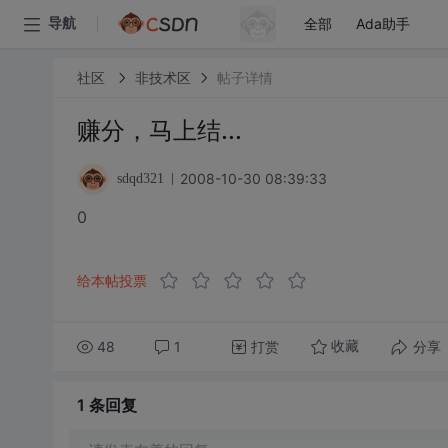
全部
Ada助手
导航
社区
非技术区
帖子详情
赚分，马上结...
2008-10-30 08:39:33
sdqd321
0
给本帖投票
48
1
打赏
分享
收藏
1 条
回复