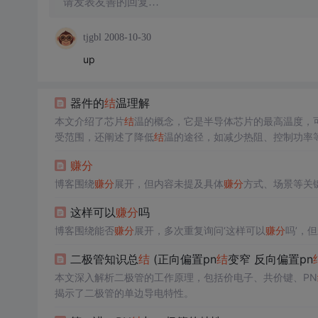
请发表友善的回复…
tjgbl
2008-10-30
up
器件的
结
温理解
本文介绍了芯片
结
温的概念，它是半导体芯片的最高温度，
受范围，还阐述了降低
结
温的途径，如减少热阻、控制功率
赚分
博客围绕
赚分
展开，但内容未提及具体
赚分
方式、场景等关
这样可以
赚分
吗
博客围绕能否
赚分
展开，多次重复询问‘这样可以
赚分
吗’，
二极管知识总
结
(正向偏置pn
结
变窄 反向偏置pn
本文深入解析二极管的工作原理，包括价电子、共价键、PN
揭示了二极管的单边导电特性。