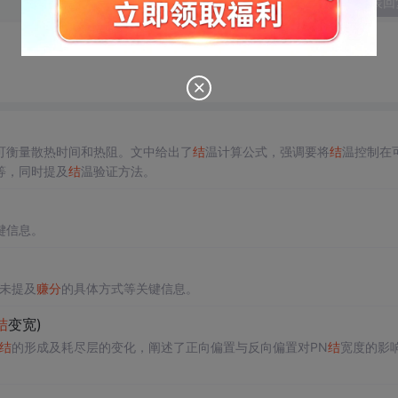
发表回
可衡量散热时间和热阻。文中给出了
结
温计算公式，强调要将
结
温控制在
等，同时提及
结
温验证方法。
键信息。
但未提及
赚分
的具体方式等关键信息。
结
变宽)
结
的形成及耗尽层的变化，阐述了正向偏置与反向偏置对PN
结
宽度的影