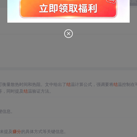
发表回
可衡量散热时间和热阻。文中给出了
结
温计算公式，强调要将
结
温控制在
等，同时提及
结
温验证方法。
键信息。
但未提及
赚分
的具体方式等关键信息。