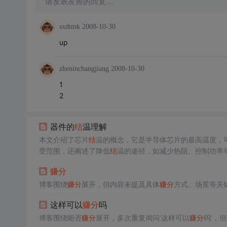
请发表友善的回复…
sxdtmk
2008-10-30
up
zheninchangjiang
2008-10-30
1
2
器件的
结
温理解
本文介绍了芯片
结
温的概念，它是半导体芯片的最高温度，
受范围，还阐述了降低
结
温的途径，如减少热阻、控制功率
赚分
博客围绕
赚分
展开，但内容未提及具体
赚分
方式、场景等关
这样可以
赚分
吗
博客围绕能否
赚分
展开，多次重复询问‘这样可以
赚分
吗’，