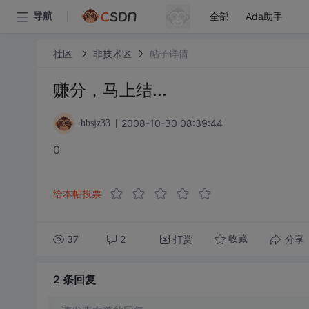
全部
Ada助手
导航
社区
非技术区
帖子详情
赚分，马上结...
2008-10-30 08:39:44
hbsjz33
0
给本帖投票
37
2
打赏
分享
收藏
2 条
回复