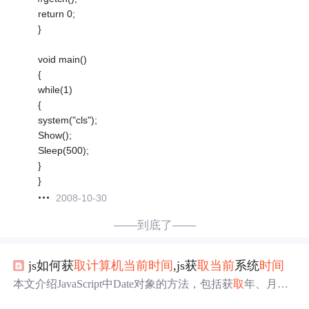
return 0;
}
void main()
{
while(1)
{
system("cls");
Show();
Sleep(500);
}
}
2008-10-30
——到底了——
js如何获
取
计算机
当前
时间
,js获
取
当前
系统
时间
本文介绍JavaScript中Date对象的方法，包括获
取
年、月、
日、星期、
时间
戳等，并提供实例代码展示如何使用这些