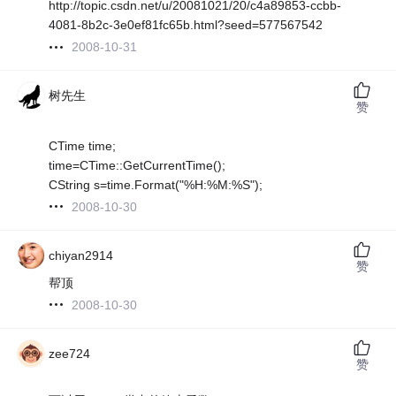
http://topic.csdn.net/u/20081021/20/c4a89853-ccbb-
4081-8b2c-3e0ef81fc65b.html?seed=577567542
2008-10-31
树先生
赞
CTime time;
time=CTime::GetCurrentTime();
CString s=time.Format("%H:%M:%S");
2008-10-30
chiyan2914
赞
帮顶
2008-10-30
zee724
赞