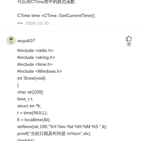
可以用CTIme类中的静态函数.
CTime time =CTime::GetCurrentTime();
2008-10-30
wuyu637
赞
#include <stdio.h>
#include <string.h>
#include <time.h>
#include <Windows.h>
int Show(void)
{
char str[100];
time_t t;
struct tm *lt;
t = time(NULL);
lt = localtime(&t);
strftime(str,100,"%Y-%m-%d %H:%M:%S ",lt);
printf("当前日期及时间是:\n%s\n",str);
//getch();