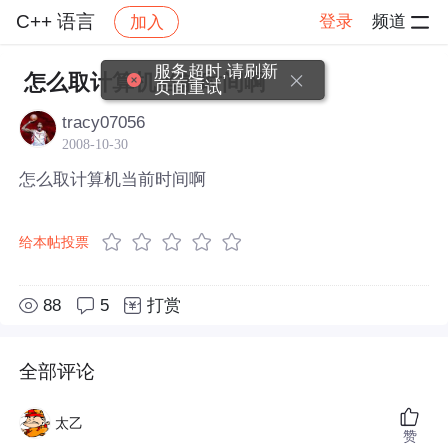
C++ 语言
登录
频道
加入
帖子详情
社区
C++ 语言
服务超时,请刷新
怎么取计算机当前时间啊
页面重试
tracy07056
2008-10-30
怎么取计算机当前时间啊
给本帖投票
88
5
打赏
全部评论
太乙
赞