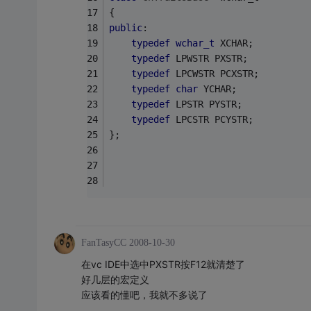
{
public
:
typedef
wchar_t
 XCHAR;
typedef
 LPWSTR PXSTR;
typedef
 LPCWSTR PCXSTR;
typedef
char
 YCHAR;
typedef
 LPSTR PYSTR;
typedef
 LPCSTR PCYSTR;
};
FanTasyCC
2008-10-30
在vc IDE中选中PXSTR按F12就清楚了
好几层的宏定义
应该看的懂吧，我就不多说了