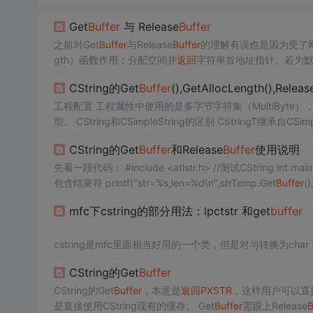
Get
Buffer
与 Release
Buffer
之前对Get
Buffer
与Release
Buffer
的理解有误也是因为受了网上
gth）函数作用：分配空间并
返回
字符串首地址指针。若为默认
变。若比当前分配空间大，则分配不小于nMin
Buffer
Len
CString的Get
Buffer
(),GetAllocLength(),Releas
6中是指定多少就是多少，这点最好通过测试代码验证一下
工程配置 工程属性中使用的是多字节字符集（MultiByte），所以 typedef CSimpleStringT< TCHAR > CSimpleString; 中TCHAR是char
型。 CString和CSimpleString的区别 CStringT继承自CSimpleStringT，并且以下谈论到的若干个方法都是在CSimpleStringT类中实现
的，因此使用CSimpleString作为方法的执行者。另一方面Micros
CString的Get
Buffer
和Release
Buffer
使用说明
先看一段代码： #include <atlstr.h> //测试CString int main(int argc, _TCHAR* argv[]) { CStringA strTemp = "555"; //这里输出为3，不
包含结束符 printf("str=%s,len=%d\n",strTemp.Get
Buffer
为3，因为对GetBu
mfc下cstring的部分用法：lpctstr 和get
buffer
cstring是mfc里面相当好用的一个类，但是对与转换为ch
但是又不甚明了里面的区别，简单介绍下，留个记录，防止
CString的Get
Buffer
cstring对效率的要求，导致了这个类在设计的时候使用了哪个
引用计数，只有在某个对象写操作的时候，才会发生实质的
CString的Get
Buffer
，本意是
返回
PXSTR
，这样用户可以直
以下是两个函数的具体定义:
是直接使用CString现有的缓存。 Get
Buffer
需跟上Release
B