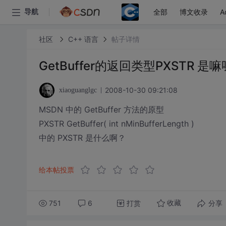
全部
博文收录
A
导航
社区
C++ 语言
帖子详情
GetBuffer的返回类型PXSTR 是
2008-10-30 09:21:08
xiaoguanglgc
MSDN 中的 GetBuffer 方法的原型
PXSTR GetBuffer( int nMinBufferLength )
中的 PXSTR 是什么啊？
给本帖投票
751
6
打赏
分享
收藏