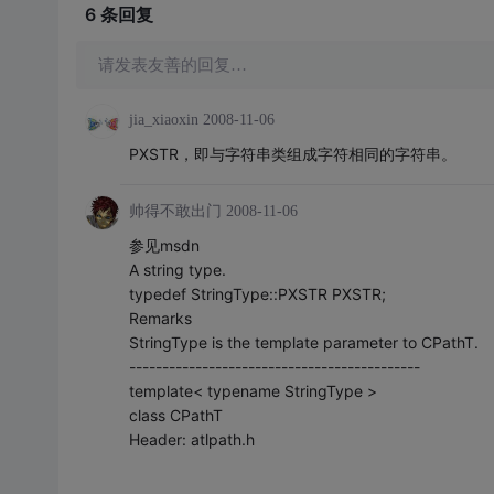
6 条
回复
请发表友善的回复…
jia_xiaoxin
2008-11-06
PXSTR，即与字符串类组成字符相同的字符串。
帅得不敢出门
2008-11-06
参见msdn
A string type.
typedef StringType::PXSTR PXSTR;
Remarks
StringType is the template parameter to CPathT.
--------------------------------------------
template< typename StringType >
class CPathT
Header: atlpath.h