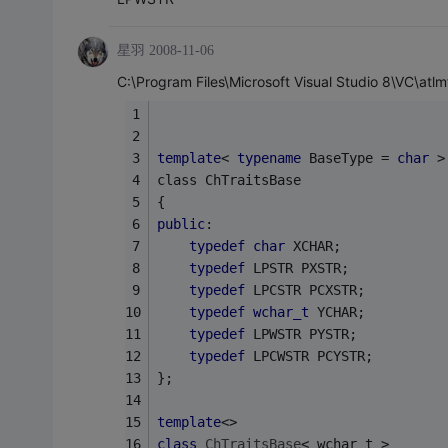
星羽
2008-11-06
C:\Program Files\Microsoft Visual Studio 8\VC\atlmf
template
< 
typename
 BaseType = 
char
 >
class ChTraitsBase
{
public
:
typedef
char
 XCHAR;
typedef
 LPSTR PXSTR;
typedef
 LPCSTR PCXSTR;
typedef
wchar_t
 YCHAR;
typedef
 LPWSTR PYSTR;
typedef
 LPCWSTR PCYSTR;
};
template
<>
class
ChTraitsBase
< wchar_t >