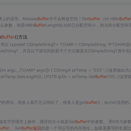
的误导。Release
Buffer
并不会释放空间！Get
buffer
（int nMin
Buffer
参数，则若nMin
Buffer
Length比当前已分配空间小，则当前分配空间
gth的空间。VC9中会每次分配空间的时候会多分配一点避免频繁分配空间，
e
Buffer
()方法
。
oft Docs中也是使用CSimpleString类
(),strTemp.GetLength()); LPSTR lpStr = strTemp.Get
Buffer
(10); //这里输出
ar *的用法，很多人就不怎么明白了，很多人是get
buffer
()，lpctstr混用的
以后忘掉了
lazy evaluation，多个对象互相赋值的时候，实际保存内容只有一份
创建内存+拷贝工作
接在字符缓存上操作，缓存的大小就是Get
Buffer
中的参数。 用0作为参
uffer
。 Get
Buffer
返回
的是一个可以写的内存地址，如果需要写的长度