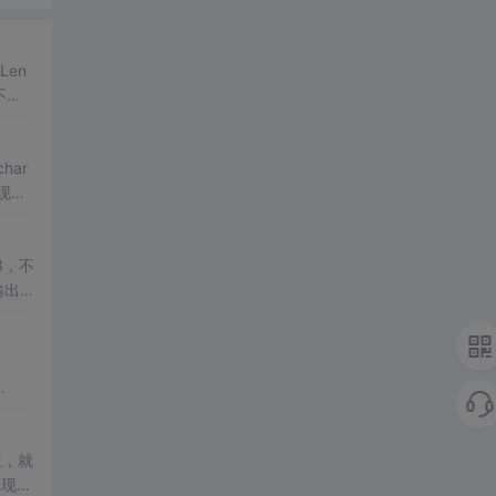
Len
不
而VC
，使用
数，就
比现在