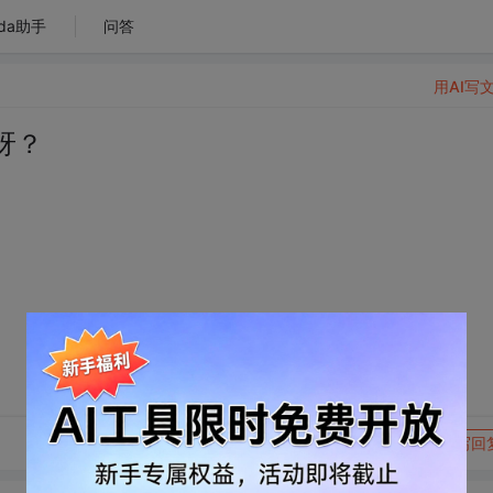
da助手
问答
用AI写
嘛呀？
转发到动态
举报
写回