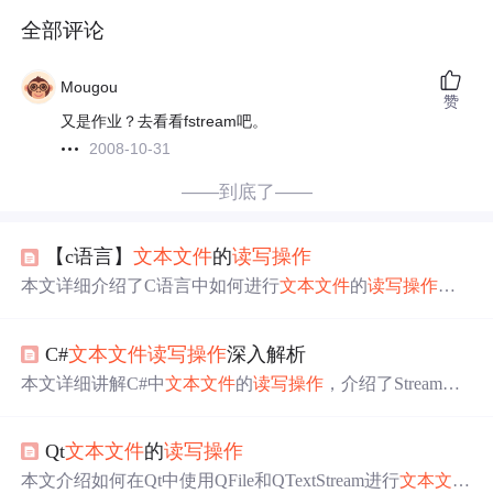
全部评论
Mougou
赞
又是作业？去看看fstream吧。
2008-10-31
——到底了——
【c语言】
文本文件
的
读写操作
本文详细介绍了C语言中如何进行
文本文件
的
读写操作
，
包括覆盖重写和追加模式下的写操作，以及读取整数和汉
字的方法。在读取整数时，要注意避免因逗号导致的重复
C#
文本文件
读写操作
深入解析
读取问题，可以修改循环结束条件。对于读取汉字，需要
考虑双字节存储和文件编码问题。
本文详细讲解C#中
文本文件
的
读写操作
，介绍了StreamRea
der、StreamWriter类，以及File.ReadAllText和WriteAllText方
法的使用。还阐述了FileStream和BufferedStream的性能优化
Qt
文本文件
的
读写操作
技巧，通过具体示例和异常处理，帮助开发者运用C#文件
操作API。
本文介绍如何在Qt中使用QFile和QTextStream进行
文本文件