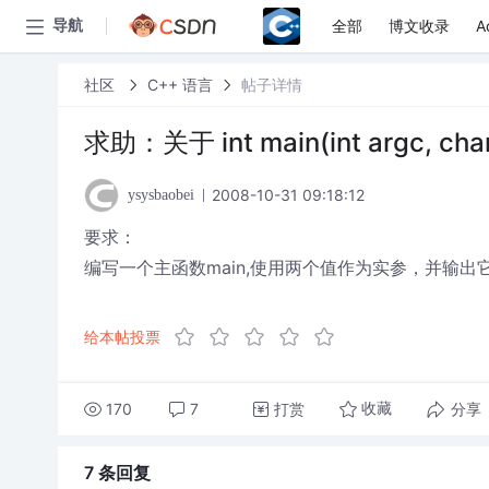
全部
博文收录
A
导航
社区
C++ 语言
帖子详情
求助：关于 int main(int argc, cha
2008-10-31 09:18:12
ysysbaobei
要求：
编写一个主函数main,使用两个值作为实参，并输出
给本帖投票
170
7
打赏
分享
收藏
7 条
回复