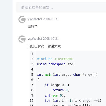
请发表友善的回复…
ysysbaobei
2008-10-31
结贴了
ysysbaobei
2008-10-31
问题已解决，谢谢大家
#
include
<iostream>
using
namespace
std
;
int
main
(
int
 argc, 
char
 *argv[])
{
if
 (argc < 
3
)
return
0
;
int
sum
(
0
)
;
for
 (
int
 i = 
1
; i < argc; ++i)
		sum += atoi(argv[i]);