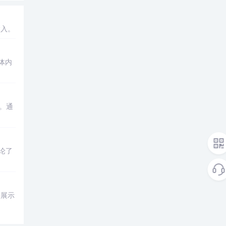
输入。
体内
。通
论了
并展示