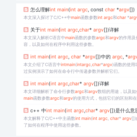
怎么理解
int
main
(
int
argc
, const
char
*
argv
[])
本文深入探讨了C/C++中
main
函数参数
int
argc
和
char
*
arg
关于
int
main
(
int
argc
,
char
*
argv
[])详解
本文深入解析C语言中
main
函数的参数
argc
和
argv
的作用及
容，以及如何在程序中利用这些参数。
int
main
(
int
argc
,
char
*
argv
[])中的
argc
, *
arg
本文介绍了C语言中
int
main
(
int
argc
,
char
*
argv
)函数的使
过实例演示了如何在命令行中传递参数并解析它们。
int
main
(
int
argc
,
char
*
argv
[])详解
本文详细解析了命令行参数
argc
和
argv
数组的用途，以及如
main
函数参数
argc
和
argv
的使用方式，包括它们的区别和在
c++ 中
int
main
(
int
argc
,
char
*
argv
[])是什么
本文解释了C/C++中主函数
int
main
(
int
argc
,
char
*
argv
[
了如何在程序中使用这些参数。