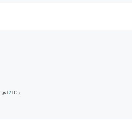
rgs[
2
]));