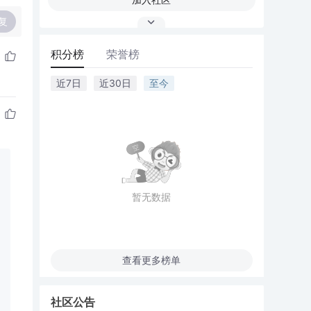
复
积分榜
荣誉榜
近7日
近30日
至今
暂无数据
查看更多榜单
社区公告