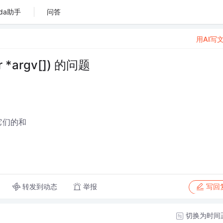
da助手
问答
用AI写
r *argv[]) 的问题
它们的和
转发到动态
举报
写回
切换为时间