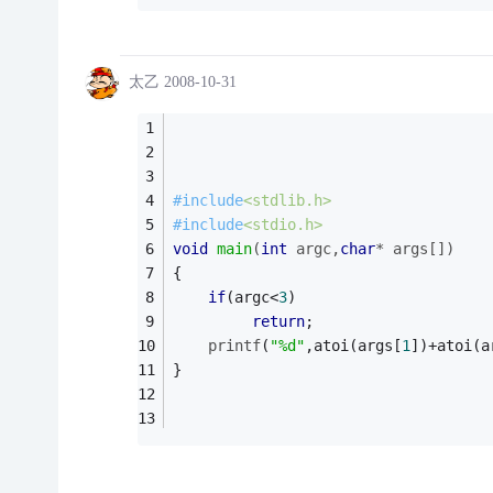
太乙
2008-10-31
#
include
<stdlib.h>
#
include
<stdio.h>
void
main
(
int
 argc,
char
* args[])
{
if
(argc<
3
)
return
;
printf
(
"%d"
,atoi(args[
1
])+atoi(a
}