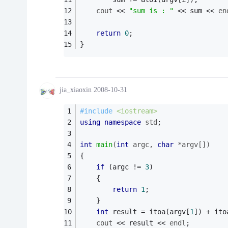
cout
 << 
"sum is : "
 << sum << 
en
return
0
;
}
jia_xiaoxin
2008-10-31
#
include
<iostream>
using
namespace
std
;
int
main
(
int
 argc, 
char
 *argv[])
{
if
 (argc != 
3
)
    {
return
1
;
    }
int
 result = itoa(argv[
1
]) + ito
cout
 << result << 
endl
;