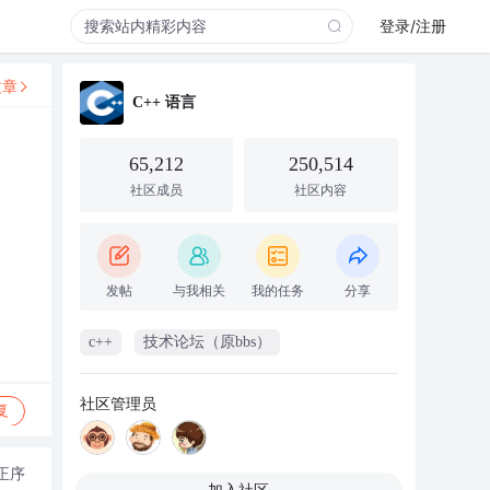
登录/注册
文章
C++ 语言
65,212
250,514
社区成员
社区内容
发帖
与我相关
我的任务
分享
c++
技术论坛（原bbs）
社区管理员
复
正序
加入社区