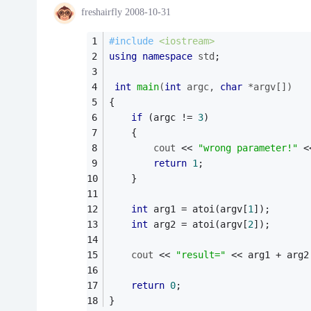
freshairfly
2008-10-31
#
include
<iostream>
using
namespace
std
;
int
main
(
int
 argc, 
char
 *argv[])
{
if
 (argc != 
3
)
    {
cout
 << 
"wrong parameter!"
 <
return
1
;
    }
int
 arg1 = atoi(argv[
1
]);
int
 arg2 = atoi(argv[
2
]);
cout
 << 
"result="
 << arg1 + arg2
return
0
;
}