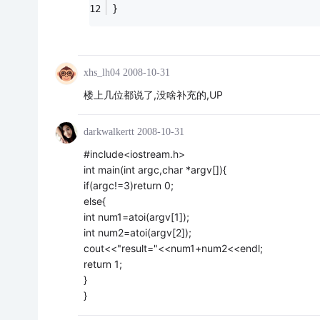
}
xhs_lh04
2008-10-31
楼上几位都说了,没啥补充的,UP
darkwalkertt
2008-10-31
#include<iostream.h>
int main(int argc,char *argv[]){
if(argc!=3)return 0;
else{
int num1=atoi(argv[1]);
int num2=atoi(argv[2]);
cout<<"result="<<num1+num2<<endl;
return 1;
}
}