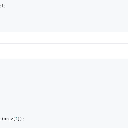
dl
;
a(argv[
2
]);