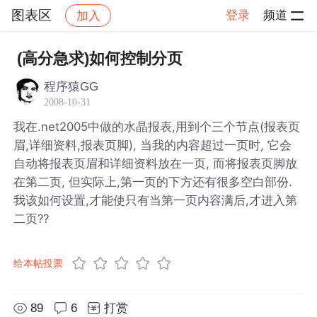
图表区
登录
频道
加入
帖子详情
社区
图表区
(高分急求)如何控制分页
程序猿GG
2008-10-31
我在.net2005中做的水晶报表,用到个三个节点(报表页
眉,详细资料,报表页脚), 当我的内容超过一页时, 它会
自动将报表页眉和详细资料放在一页, 而将报表页脚放
在第二页, 但实际上,第一页的下方还有很多空白部份.
我该如何设置,才能使只有当第一页内容满后,才进入第
二页??
给本帖投票
89
6
打赏