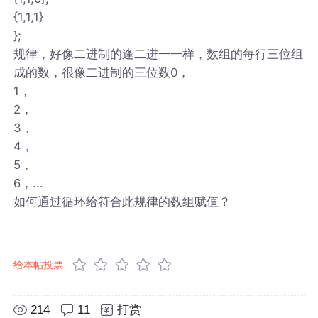
{1,1,1}
};
规律，好像二进制的逢二进一一样，数组的每行三位组
成的数，很像二进制的三位数0，
1，
2，
3，
4，
5，
6，...
如何通过循环给符合此规律的数组赋值？
给本帖投票
214
11
打赏