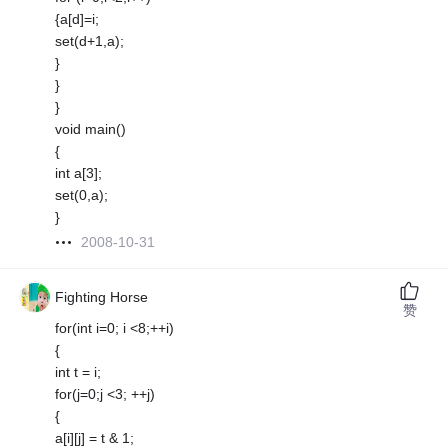
{a[d]=i;
set(d+1,a);
}
}
}
void main()
{
int a[3];
set(0,a);
}
2008-10-31
Fighting Horse
赞
for(int i=0; i <8;++i)
{
int t = i;
for(j=0;j <3; ++j)
{
a[i][j] = t & 1;