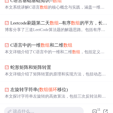
C语言基础基础知识--
数组
本文系统讲解C语言
数组
的核心概念与实践，涵盖一维
数
组
的创建、初始化（完全/不完全/错误初始化）、内存连续
存储
规律
、sizeof计算元素个数及越界风险；深入剖析二维
Leetcode刷题第二天
数组
--有序
数组
的平方，长度最小的子
数组
的创建语法、按行/不完全/省略行数初始化、行列下标
访问、嵌套
循环
输入输出、内存行优先连续布局；并介绍
博客分享了三道LeetCode算法题的解题思路。包括有序
数
C99变长
数组
（VLA）的动态特性、限制与适用场景；最
组
的平方，可用暴力排序和双指针求解；长度最小的子
数
后通过字符汇聚动画和二分查找两个典型练习强化应用能
组
，有暴力解法和滑动窗口两种思路；螺旋矩阵II，需观
力。
C语言中的一维
数组
和二维
数组
察
规律
，考虑n的奇偶、
循环
圈数、区间统一和偏移量等因
素。
本文详细介绍了C语言中的一维和二维
数组
，包括定义方
式、元素引用、初始化规定，强调了
数组
元素的类型一致
性、下标规则及初始化的特殊情况。还探讨了二维
数组
的
蛇形矩阵和矩阵转置
行优先存储特性。
本文详细介绍了矩阵转置的原理和实现方法，包括动态
数
组
的使用和指针操作，通过示例展示了错误的打印方式及
其原因。此外，还探讨了蛇形矩阵的构造，从第一行和最
左旋转字符串(
数组
循环
移位)
后一列开始，遵循特定
规律
进行
赋值
，最后给出了完整的
代码实现和输出效果。文章适合对矩阵操作和
数组
编程感
本文探讨字符串左旋转的高效算法，包括三次反转法和基
兴趣的读者。
于STL rotate的实现，详细解析算法原理，提供代码示例。
11
说点什么…