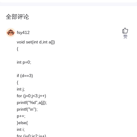
全部评论
fsy412
赞
void set(int d,int a[])
{
int p=0;
if (d==3)
{
int j;
for (j=0;j<3;j++)
printf("%d",a[j]);
printf("\n");
p++;
}else{
int i;
for (i=0;i<2;i++)