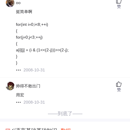
oo
赞
挺简单啊
for(int i=0;i<8;++i)
{
for(j=0;j<3;++j)
{
a[i][j] = (i & (1<<(2-j)))>>(2-j);
}
}
2008-10-31
帅得不敢出门
赞
用宏
2008-10-31
——到底了——