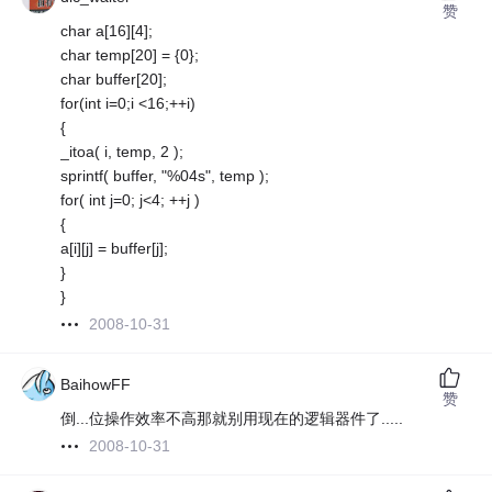
赞
char a[16][4];
char temp[20] = {0};
char buffer[20];
for(int i=0;i <16;++i)
{
_itoa( i, temp, 2 );
sprintf( buffer, "%04s", temp );
for( int j=0; j<4; ++j )
{
a[i][j] = buffer[j];
}
}
2008-10-31
BaihowFF
赞
倒...位操作效率不高那就别用现在的逻辑器件了.....
2008-10-31