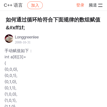
C++ 语言
登录
频道
加入
帖子详情
社区
C++ 语言
如何通过循环给符合下面规律的数组赋值
&#xff1f;
Longgreenlee
2008-10-31
手动赋值如下：
int a[8][3]=
{
{0,0,0},
{0,0,1},
{0,1,0},
{0,1,1},
{1,0,0},
{1,0,1},
{1,1,0},