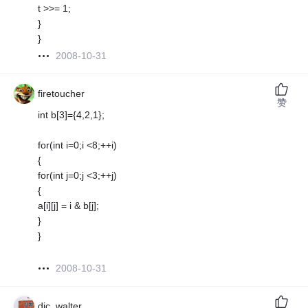
t >>= 1;
}
}
2008-10-31
firetoucher
赞
int b[3]={4,2,1};
for(int i=0;i <8;++i)
{
for(int j=0;j <3;++j)
{
a[i][j] = i & b[j];
}
}
2008-10-31
dic_walter