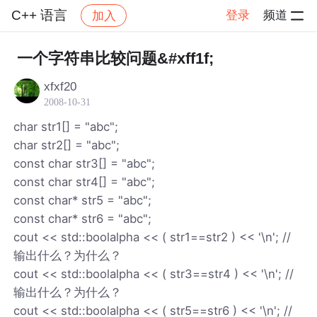
C++ 语言
登录
频道
加入
帖子详情
社区
C++ 语言
一个字符串比较问题&#xff1f;
xfxf20
2008-10-31
char str1[] = "abc";
char str2[] = "abc";
const char str3[] = "abc";
const char str4[] = "abc";
const char* str5 = "abc";
const char* str6 = "abc";
cout << std::boolalpha << ( str1==str2 ) << '\n'; //
输出什么？为什么？
cout << std::boolalpha << ( str3==str4 ) << '\n'; //
输出什么？为什么？
cout << std::boolalpha << ( str5==str6 ) << '\n'; //