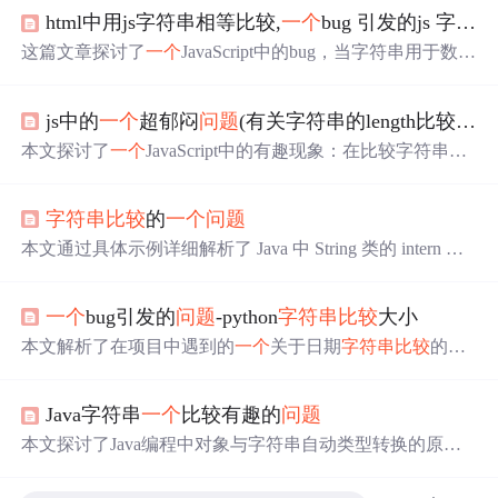
html中用js字符串相等比较,
一个
bug 引发的js 字符串大小比较的
这篇文章探讨了
一个
JavaScript中的bug，当字符串用于数值
比较时，如何导致意外结果。通过代码示例和类型转换的
解决方案，揭示了
字符串比较
规则的误区。学习如何避免
js中的
一个
超郁闷
问题
(有关字符串的length比较
问题
此类
问题
并提升代码健壮性。
本文探讨了
一个
JavaScript中的有趣现象：在比较字符串长
度时，直接使用变量.t.length与数值进行比较会出现错误的
结果。文章通过
一个
具体的HTML示例展示了这一
问题
，
字符串比较
的
一个
问题
并提出了有效的解决办法。
本文通过具体示例详细解析了 Java 中 String 类的 intern 方
法及字符串拼接的行为，揭示了字符串常量池的工作原
理，解释了为什么某些字符串变量指向相同的内存地址而
一个
bug引发的
问题
-python
字符串比较
大小
某些则不。
本文解析了在项目中遇到的
一个
关于日期
字符串比较
的常
见错误。详细分析了如何由于日期格式的不同和ASCII码
比较规则导致的逻辑错误，并通过示例代码展示了正确的
Java字符串
一个
比较有趣的
问题
处理方式。
本文探讨了Java编程中对象与字符串自动类型转换的原理
与机制，通过两个示例程序展示了不同操作下自动转换的
行为差异。重点分析了自动转换的过程、条件及其背后的