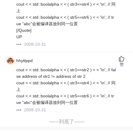
cout < < std::boolalpha < < ( str3==str4 ) < < '\n'; // 同
上
cout < < std::boolalpha < < ( str5==str6 ) < < '\n'; // tr
ue "abc"会被编译器放到同一位置
[/Quote]
UP
2008-10-31
hhyttppd
赞
cout < < std::boolalpha < < ( str1==str2 ) < < '\n'; // fal
se address of str1 != address of str 2
cout < < std::boolalpha < < ( str3==str4 ) < < '\n'; // 同
上
cout < < std::boolalpha < < ( str5==str6 ) < < '\n'; // tr
ue "abc"会被编译器放到同一位置
2008-10-31
——到底了——