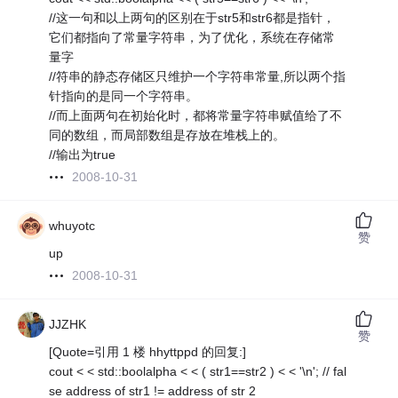
//这一句和以上两句的区别在于str5和str6都是指针，
它们都指向了常量字符串，为了优化，系统在存储常
量字
//符串的静态存储区只维护一个字符串常量,所以两个指
针指向的是同一个字符串。
//而上面两句在初始化时，都将常量字符串赋值给了不
同的数组，而局部数组是存放在堆栈上的。
//输出为true
2008-10-31
whuyotc
赞
up
2008-10-31
JJZHK
赞
[Quote=引用 1 楼 hhyttppd 的回复:]
cout < < std::boolalpha < < ( str1==str2 ) < < '\n'; // fal
se address of str1 != address of str 2