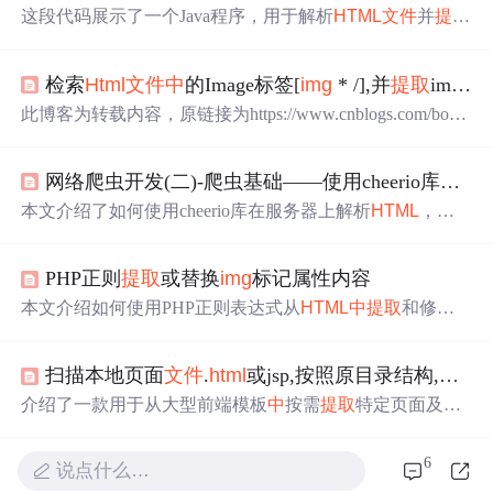
这段代码展示了一个Java程序，用于解析
HTML
文件
并
提取
其
中
的<
img
>标签。它使用`ParserDelegator`和`
HTML
Editor
Kit.ParserCallback`来解析
HTML
，并通过处理`
HTML
.Tag.
I
检索
Html
文件
中
的Image标签[
img
* /],并
提取
image的属性值
MG
`来获取图片的源地址。
此博客为转载内容，原链接为https://www.cnblogs.com/borll
or/archive/2008/02/28/1085172.
html
，涉及Python和JavaScrip
t技术领域。
网络爬虫开发(二)-爬虫基础——使用cheerio库解析
h
本文介绍了如何使用cheerio库在服务器上解析
HTML
，
提
取
img
标签的src属性，并通过download库批量下载图片，
同时处理
中
文
文件
名的编码问题。
PHP正则
提取
或替换
img
标记属性内容
本文介绍如何使用PHP正则表达式从
HTML
中
提取
和修改
I
MG
标签的各种属性，包括整个图片代码、宽度、高度及源
文件
路径，并展示了具体的代码实现。
扫描本地页面
文件
.
html
或jsp,按照原目录结构,
提取
页
介绍了一款用于从大型前端模板
中
按需
提取
特定页面及其
相关资源的Java工具。该工具能够根据指定页面，自动抽
取所需的CSS、JS、图片等资源，并保持原始目录结构，
6
说点什么…
同时还具备清理项目
中
废弃资源的功能。