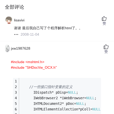
全部评论
lisavivi
赞
谢谢 最后我自己写了个程序解析html了。。
2008-11-04
jxw1987628
赞
#include <mshtml.h>
#include "SHDocVw_OCX.h"
//一些接口指针变量的定义
      IDispatch* pDisp=
NULL
;
      IWebBrowser2 *iWebBrowser=
NULL
;
      IHTMLDocument2* pDoc=
NULL
;
      IHTMLElementCollection*pColl=
NULL
;