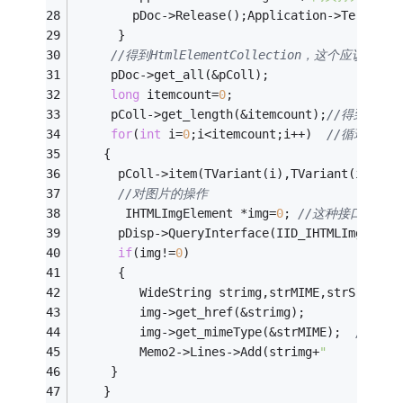
        pDoc->Release();Application->Terminat
      }
//得到HtmlElementCollection，这个应该
     pDoc->get_all(&pColl);
long
 itemcount=
0
;
     pColl->get_length(&itemcount);
//得到元素
for
(
int
 i=
0
;i<itemcount;i++)  
//循环遍历
    {
      pColl->item(TVariant(i),TVariant(i),&pD
//对图片的操作
       IHTMLImgElement *img=
0
; 
//这种接口就是
      pDisp->QueryInterface(IID_IHTMLImgEleme
if
(img!=
0
)
      {
         WideString strimg,strMIME,strSrc; 
         img->get_href(&strimg);        
//得到
         img->get_mimeType(&strMIME);  
//得到
         Memo2->Lines->Add(strimg+
"     [--"
+
     }
    }