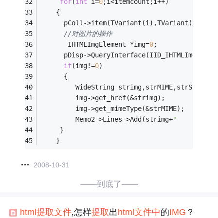
for
(
int
 i=
0
;i<itemcount;i++)
    {
      pColl->item(TVariant(i),TVariant(i),&pD
//对图片的操作
       IHTMLImgElement *img=
0
;
      pDisp->QueryInterface(IID_IHTMLImgEleme
if
(img!=
0
)
      {
         WideString strimg,strMIME,strSrc;
         img->get_href(&strimg);
         img->get_mimeType(&strMIME);
         Memo2->Lines->Add(strimg+
"     [--"
+
     }
    }
2008-10-31
——到底了——
html
提取
文件
,怎样
提取
出
html
文件
中
的
IMG
？