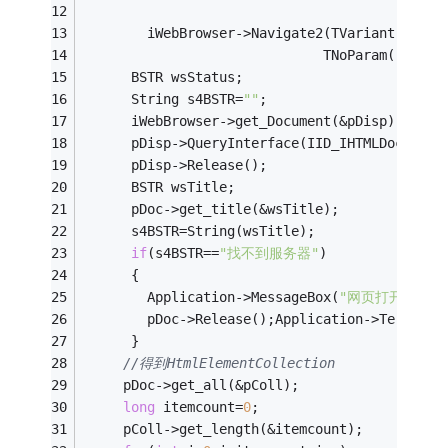
        iWebBrowser->Navigate2(TVariant(Edit1
                              TNoParam(),TNoP
      BSTR wsStatus;
      String s4BSTR=
""
;
      iWebBrowser->get_Document(&pDisp);
      pDisp->QueryInterface(IID_IHTMLDocument
      pDisp->Release();
      BSTR wsTitle;
      pDoc->get_title(&wsTitle);
      s4BSTR=String(wsTitle);
if
(s4BSTR==
"找不到服务器"
)
      {
        Application->MessageBox(
"网页打开失败！
        pDoc->Release();Application->Terminat
      }
//得到HtmlElementCollection
     pDoc->get_all(&pColl);
long
 itemcount=
0
;
     pColl->get_length(&itemcount);