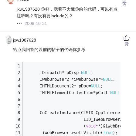
赞
jxw1987628 你好，我看不大懂你给的代码，可以有点
注释吗？有没有要include的？
2008-10-31
jxw1987628
赞
给点我回答的以前的帖子的代码你参考
      IDispatch* pDisp=
NULL
;
      IWebBrowser2 *iWebBrowser=
NULL
;
      IHTMLDocument2* pDoc=
NULL
;
      IHTMLElementCollection*pColl=
NULL
;
      CoCreateInstance(CLSID_CppInternetExplo
                        IID_IWebBrowser2,
                        (
void
**)&iWebBrowser)
       iWebBrowser->set_Visible(
true
);