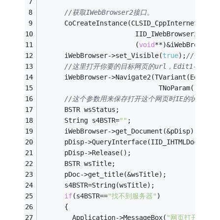
//获取IWebBrowser2接口。
      CoCreateInstance(CLSID_CppInternetExplo
                        IID_IWebBrowser2,
                        (
void
**)&iWebBrowser)
      iWebBrowser->set_Visible(
true
);
//使程序
//这里打开你要的目标网页的url，Edit1->Tex
      iWebBrowser->Navigate2(TVariant(Edit1->
                              TNoParam(),TNoP
//这个参数用来保存打开这个网页时IE的状态栏上
      BSTR wsStatus;
      String s4BSTR=
""
;
      iWebBrowser->get_Document(&pDisp);
//得到
      pDisp->QueryInterface(IID_IHTMLDocument
      pDisp->Release();
      BSTR wsTitle;
      pDoc->get_title(&wsTitle);
      s4BSTR=String(wsTitle);
if
(s4BSTR==
"找不到服务器"
)
      {
        Application->MessageBox(
"网页打开失败！