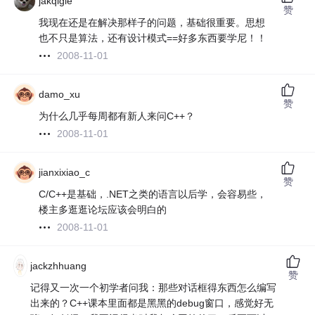
jakqigle
赞
我现在还是在解决那样子的问题，基础很重要。思想
也不只是算法，还有设计模式==好多东西要学尼！！
2008-11-01
damo_xu
赞
为什么几乎每周都有新人来问C++？
2008-11-01
jianxixiao_c
赞
C/C++是基础，.NET之类的语言以后学，会容易些，
楼主多逛逛论坛应该会明白的
2008-11-01
jackzhhuang
赞
记得又一次一个初学者问我：那些对话框得东西怎么编写
出来的？C++课本里面都是黑黑的debug窗口，感觉好无