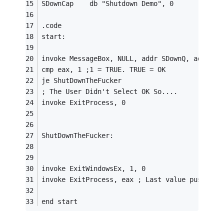
SDownCap    db "Shutdown Demo", 0
.code
start:
invoke MessageBox, NULL, addr SDownQ, addr SD
cmp eax, 1 ;1 = TRUE. TRUE = OK
je ShutDownTheFucker
; The User Didn't Select OK So....
invoke ExitProcess, 0
ShutDownTheFucker:
invoke ExitWindowsEx, 1, 0
invoke ExitProcess, eax ; Last value pushed i
end start