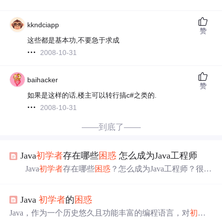
kkndciapp
赞
这些都是基本功,不要急于求成
2008-10-31
baihacker
赞
如果是这样的话,楼主可以转行搞c#之类的.
2008-10-31
——到底了——
Java
初学者
存在哪些
困惑
怎么成为Java工程师
Java
初学者
存在哪些
困惑
？怎么成为Java工程师？很多
开始学习Java编程的人，很容易被前所未有的概念、定
义，搞得一头雾水。当类、对象、接口、构造函数、方
Java
初学者
的
困惑
法、继承、多态、各种修饰符等概念扑面而来的时候，脑
子里顿时变成了一片浆糊，并直接导致了畏难心理，这些
Java，作为一个历史悠久且功能丰富的编程语言，对
初学
现象在初学的时候是最常见。针对Java编程
初学者
存在的