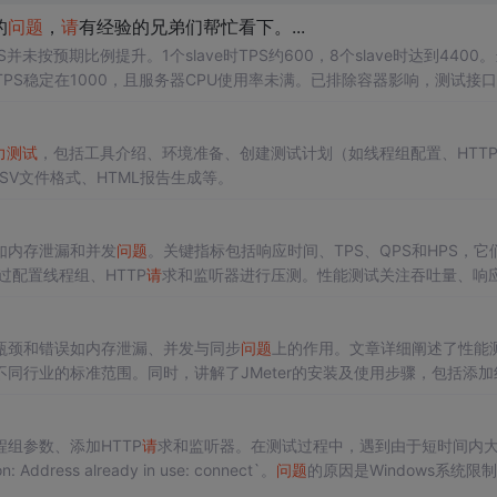
的
问题
，
请
有经验的兄弟们帮忙看下。...
并未按预期比例提升。1个slave时TPS约600，8个slave时达到4400
ave时TPS稳定在1000，且服务器CPU使用率未满。已排除容器影响，测试接口
他限制因素。
力测试
，包括工具介绍、环境准备、创建测试计划（如线程组配置、HTT
SV文件格式、HTML报告生成等。
如内存泄漏和并发
问题
。关键指标包括响应时间、TPS、QPS和HPS，它
过配置线程组、HTTP
请
求和监听器进行压测。性能测试关注吞吐量、响
发数，同时分析服务器性能以识别瓶颈。
瓶颈和错误如内存泄漏、并发与同步
问题
上的作用。文章详细阐述了性能
不同行业的标准范围。同时，讲解了JMeter的安装及使用步骤，包括添加
dressAlreadyInuse`错误提出了解决方案。
组参数、添加HTTP
请
求和监听器。在测试过程中，遇到由于短时间内
 Address already in use: connect`。
问题
的原因是Windows系统限制
了一篇解决方法，但表示该方案可能存在未解决
问题
。