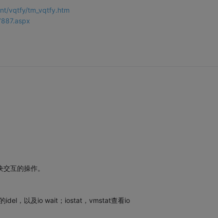
t/vqtfy/tm_vqtfy.htm
7887.aspx
。
块交互的操作。
，以及io wait；iostat，vmstat查看io