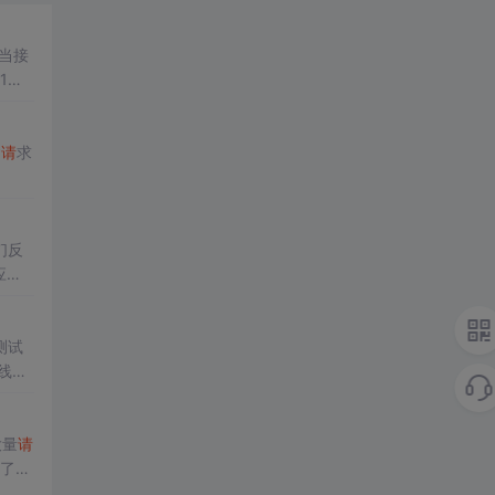
。当接
1的
P
请
求
们反
应时
测试
线程
大量
请
了T