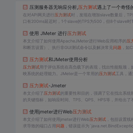
压测服务器无响应分析,
压力测试
遇上了一个奇怪
在对API网关进行
压力测试
时，发现在增加slave数量后，TPS
口有200ms延迟时，1个slave的TPS为500，但8个sl
数据与预期一致。
问题
可能在于
压力测试
概念理解或存在其
使用 JMeter 进行
压力测试
本文介绍了如何使用ApacheJMeter进行Web应用程序的
压
和断言设置）、执行非GUI测试命令以及解决常见
问题
，如C
压力测试
和JMeter使用分析
压力测试
用于评估系统在高负载下的表现，找出性能瓶颈，
映系统的处理能力。JMeter是一个常用的
压力测试
工具，通
间和错误率。通过逐步增加并发数，可以找到最大TPS和并
压力测试
-Jmeter
本文介绍了
压力测试
的重要性和目的，强调了它在找出系统
的关键指标，如响应时间、TPS、QPS、HPS等，并给出了
组、HTTP
请
求和监听器进行压测。最后，针对JMeter遇到的`Ad
使用jmeter进行Web
压力测试
本文介绍了如何使用jmeter进行Web
压力测试
，包括设置线程
求导致的端口占用
问题
，错误提示为`java.net.BindException:
CP/IP连接端口的使用，当
请
求过多时端口耗尽。文章引用