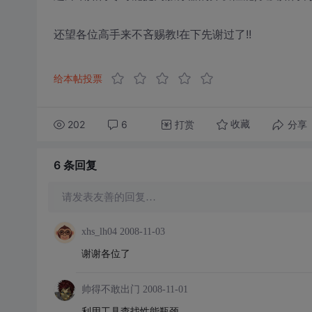
还望各位高手来不吝赐教!在下先谢过了!!
给本帖投票
202
6
打赏
分享
收藏
6 条
回复
请发表友善的回复…
xhs_lh04
2008-11-03
谢谢各位了
帅得不敢出门
2008-11-01
利用工具查找性能瓶颈