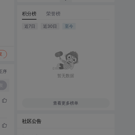
积分榜
荣誉榜
近7日
近30日
至今
复
正序
暂无数据
复
查看更多榜单
社区公告