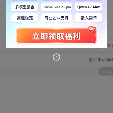
转发到动态
举报
写回
切换为时间
发表回