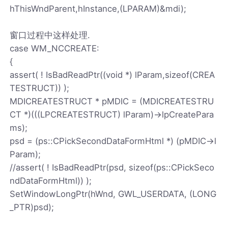
hThisWndParent,hInstance,(LPARAM)&mdi);
窗口过程中这样处理.
case WM_NCCREATE:
{
assert( ! IsBadReadPtr((void *) lParam,sizeof(CREA
TESTRUCT)) );
MDICREATESTRUCT * pMDIC = (MDICREATESTRU
CT *)(((LPCREATESTRUCT) lParam)->lpCreatePara
ms);
psd = (ps::CPickSecondDataFormHtml *) (pMDIC->l
Param);
//assert( ! IsBadReadPtr(psd, sizeof(ps::CPickSeco
ndDataFormHtml)) );
SetWindowLongPtr(hWnd, GWL_USERDATA, (LONG
_PTR)psd);