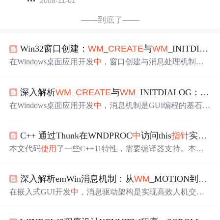
2008-11-01
——到底了——
Win32窗口创建：
WM
_
CREATE
与
WM
_INITDIALOG消息机制深度解析
在Windows桌面应用开发
中
，窗口创建与消息处理机制是G
UI编程的核心基础。窗口创建遵循特定的生命周期，系统
通过发送消息与应用程序交互，其
中
消息分为队列化和非
深入解析
WM
_
CREATE
与
WM
_INITDIALOG：Windows窗口创建与消息机制核心原理
队列化两种传递方式。理解这一原理对于实现稳定、高效
的界面至关重要，尤其在处理窗口初始化和控件操作时。
在Windows桌面应用开发
中
，消息机制是GUI编程的基石，
WM
_
CREATE
消息在窗口内核对象创建时同步触发，允许
它定义了应用程序与操作系统之间的通信方式。其核心原
进行资源分配和数据结构初始化，但此时子控件尚未创
理在于系统通过消息队列和窗口过程（WndProc）来驱动
建。而
WM
_INITDIALOG消息则专用于对话框，在所有子
C++ 通过Thunk在WNDPROC
中
访问this
指针
实现细节
事件响应，实现用户交互。理解这一机制的技术价值在
控件创建完毕后、窗口显示前触发，是安全初始化控件状
于，它是构建稳定、高效图形界面的基础，直接影响程序
本文代码
使用
了一些C++11特性，需要编译器支持。本文
态的黄金时机。掌握这两个关键消息的触发
的响应性和可靠性。无论是开发嵌入式上位机、工业控制
仅讨论x86_64平台的相关实现，x86平台理论上只需修改 th
软件还是通用桌面应用，掌握窗口创建期间的关键消息流
unk 相关机器码即可。 THUNK的原理参见之前的一篇博
都至关重要。本文聚焦于
WM
_
CREATE
和
WM
_INITDIAL
深入解析emWin消息机制：从
WM
_MOTION到ToolTip的高级交互实现
文《C++ 通过Thunk在WNDPROC
中
访问this
指针
》 首先定
OG这两个在**窗口创建**和**对话框初始化**阶段的核心
义我们的window类，该类实现对一个Win32窗口句柄的封
在嵌入式GUI开发
中
，消息驱动架构是实现高效人机交互
消息，通过对比它们的触发
装。 该类将在构造函数
中
创建窗口，在析构时销毁窗口；
的核心原理。它通过事件驱动模型，将用户输入（如触
窗口的消息过程函数(Window
摸、点击）转化为系统消息，在窗口间精准传递，从而驱