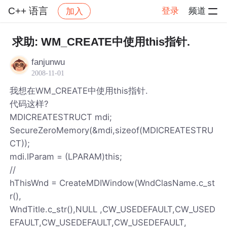
C++ 语言
登录
频道
加入
帖子详情
社区
C++ 语言
求助: WM_CREATE中使用this指针.
fanjunwu
2008-11-01
我想在WM_CREATE中使用this指针.
代码这样?
MDICREATESTRUCT mdi;
SecureZeroMemory(&mdi,sizeof(MDICREATESTRU
CT));
mdi.lParam = (LPARAM)this;
//
hThisWnd = CreateMDIWindow(WndClasName.c_st
r(),
WndTitle.c_str(),NULL ,CW_USEDEFAULT,CW_USED
EFAULT,CW_USEDEFAULT,CW_USEDEFAULT,