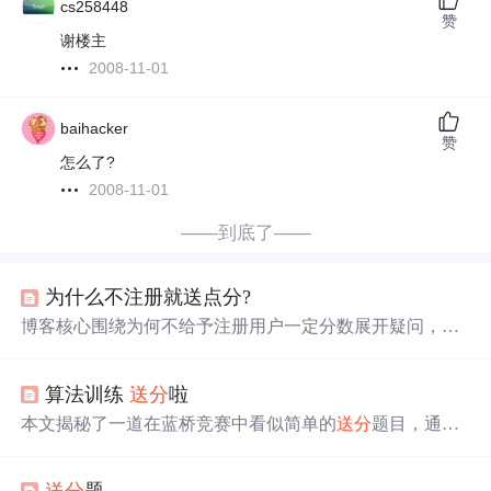
cs258448
赞
谢楼主
2008-11-01
baihacker
赞
怎么了?
2008-11-01
——到底了——
为什么不注册就送点分?
博客核心围绕为何不给予注册用户一定分数展开疑问，虽
未详细阐述
送分
的具体意义和影响，但反映出对注册
送分
机制的关注。
算法训练
送分
啦
本文揭秘了一道在蓝桥竞赛中看似简单的
送分
题目，通过
实例解析了Java和C代码实现。了解这些代码片段背后的思
维过程，助你轻松拿分。
送分
题