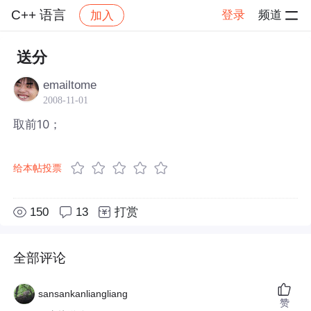
C++ 语言
登录
频道
加入
帖子详情
社区
C++ 语言
送分
emailtome
2008-11-01
取前10；
给本帖投票
150
13
打赏
全部评论
sansankanliangliang
赞