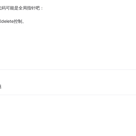
代码可能是全局指针吧：
elete控制。
题