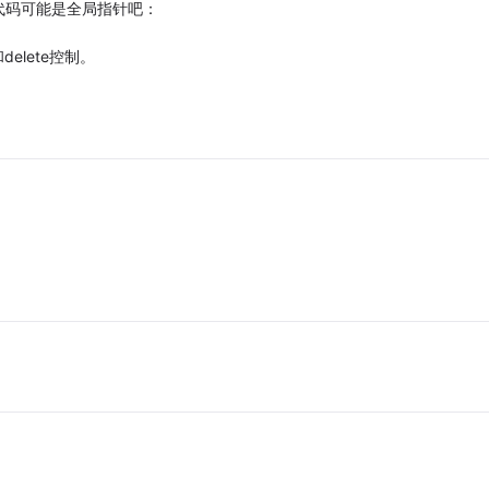
代码可能是全局指针吧：
elete控制。