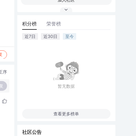
积分榜
荣誉榜
近7日
近30日
至今
复
正序
复
暂无数据
查看更多榜单
社区公告