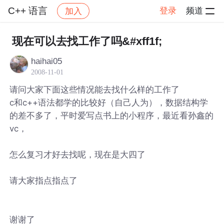
C++ 语言
登录
频道
加入
帖子详情
社区
C++ 语言
现在可以去找工作了吗&#xff1f;
haihai05
2008-11-01
请问大家下面这些情况能去找什么样的工作了
c和c++语法都学的比较好（自己人为），数据结构学
的差不多了，平时爱写点书上的小程序，最近看孙鑫的
vc，
怎么复习才好去找呢，现在是大四了
请大家指点指点了
谢谢了