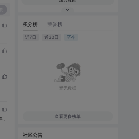
复
积分榜
荣誉榜
近7日
近30日
至今
暂无数据
查看更多榜单
样，
社区公告