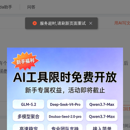
da助手
问答
用AI写
服务超时,请刷新页面重试
里面有个窗口，现在想添加基类的虚函数，在类视图里选择了类名后
函数的列表，请问我怎么才能添加虚函数?
转发到动态
举报
写回
切换为时间