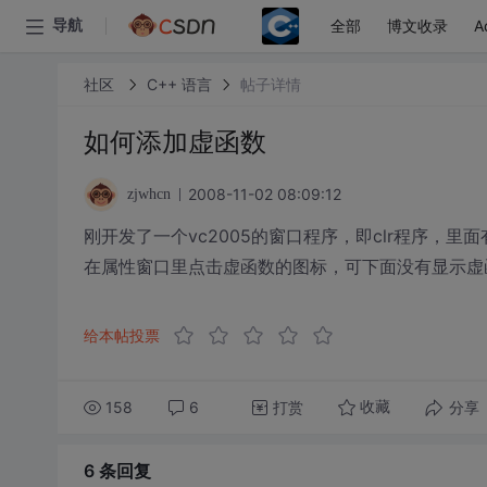
全部
博文收录
A
导航
社区
C++ 语言
帖子详情
如何添加虚函数
2008-11-02 08:09:12
zjwhcn
刚开发了一个vc2005的窗口程序，即clr程序，
在属性窗口里点击虚函数的图标，可下面没有显示虚
给本帖投票
158
6
打赏
分享
收藏
6 条
回复