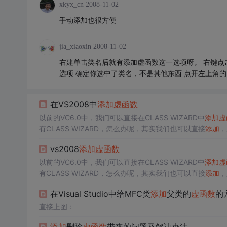
xkyx_cn
2008-11-02
手动添加也很方便
jia_xiaoxin
2008-11-02
右建单击类名后就有添加虚函数这一选项呀。 右键点击 
选项 确定你选中了类名，不是其他东西 点开左上角的"
在VS2008中
添加
虚函数
以前的VC6.0中，我们可以直接在CLASS WIZARD中
添加
虚
有CLASS WIZARD，怎么办呢，其实我们也可以直接
添加
，
里面找到我们所需要的ONCOMMAND函数了，
添加
即可。在
vs2008
添加
虚函数
以前的VC6.0中，我们可以直接在CLASS WIZARD中
添加
虚
有CLASS WIZARD，怎么办呢，其实我们也可以直接
添加
，
里面找到我们所需要的ONCOMMAND函数了，
添加
即可。在
在Visual Studio中给MFC类
添加
父类的
虚函数
的
直接上图：