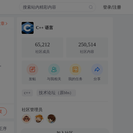
登录/注册
文章
C++ 语言
65,212
250,514
社区成员
社区内容
，
发帖
与我相关
我的任务
分享
c++
技术论坛（原bbs）
社区管理员
复
正序
加入社区