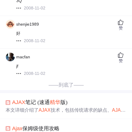
3Q
2008-11-02
shenjie1989
赞
好
2008-11-02
macfan
赞
jf
2008-11-02
——到底了——
AJAX
笔记 (速通
精华
版)
本文详细介绍了
AJAX
技术，包括传统请求的缺点、
AJAX
概述、XMLHttpRequest对象等。还阐述了
AJAX
的GET和P
OST请求、缓存问题、乱码问题、异步与同步等。此外，
Ajax
保姆级使用攻略
讲解了基于JSON和XML的数据交换，以及
AJAX
跨域问题