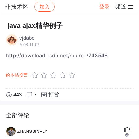
非技术区
登录
频道
加入
帖子详情
社区
非技术区
java ajax精华例子
yjdabc
2008-11-02
http://download.csdn.net/source/743548
给本帖投票
443
7
打赏
全部评论
ZHANGBINFLY
赞