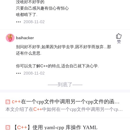
没啥好不好学的
只要自己感兴趣有信心有恒心
啥都啃下了.
2008-11-02
baihacker
赞
别问好不好学,如果因为好学去学,因不好学而放弃...那
还有什么意思.
你可以先了解C++的特点,适合自己就下决心学.
2008-11-02
——到底了——
c++
在一个cpp文件中调用另一个cpp文件的函数的两种方法
本文介绍了在
C++
中如何在一个cpp文件中调用另一个cpp
文件的函数，包括创建头文件进行声明和直接在调用前声
明函数两种方法，并通过实例演示了这两种方法的实现过
【
C++
】使用 yaml-cpp 库操作 YAML
程。