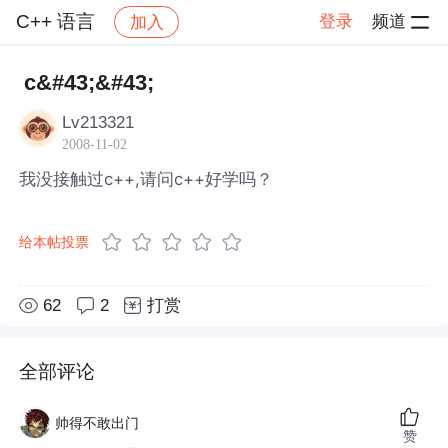
C++ 语言
登录
频道
加入
帖子详情
社区
C++ 语言
c&#43;&#43;
Lv213321
2008-11-02
我没接触过c++,请问c++好学吗？
给本帖投票
62
2
打赏
全部评论
帅得不敢出门
赞