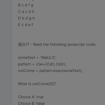
B c d f g
C a c d h
D b d g h
E c d e f
题目17：Read the following javascript code:
someText = 'Web2.0';
pattern = /(\w+)(\d)\.(\d)/i;
outCome = pattern.exec(someText);
What is outCome[0]?
Choice A: true
Choice B: false