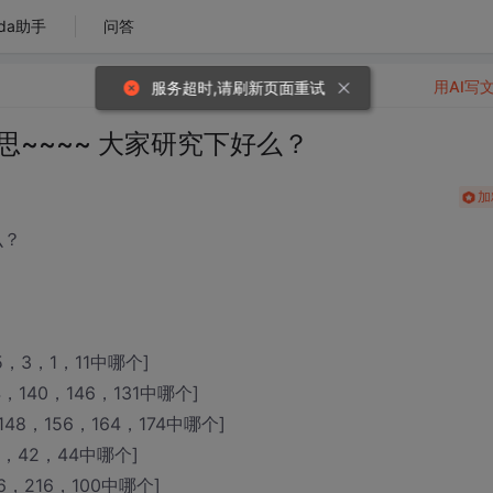
da助手
问答
用AI写
服务超时,请刷新页面重试
~~~~ 大家研究下好么？
加
么？
，3，1，11中哪个]
，140，146，131中哪个]
48，156，164，174中哪个]
1，42，44中哪个]
，216，100中哪个]