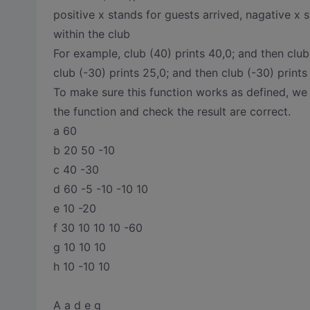
positive x stands for guests arrived, nagative x 
within the club
For example, club (40) prints 40,0; and then club 
club (-30) prints 25,0; and then club (-30) prints 
To make sure this function works as defined, we 
the function and check the result are correct.
a 60
b 20 50 -10
c 40 -30
d 60 -5 -10 -10 10
e 10 -20
f 30 10 10 10 -60
g 10 10 10
h 10 -10 10
A a d e g