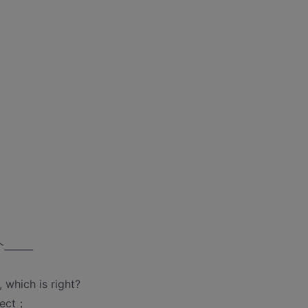
____
which is right?
bject；