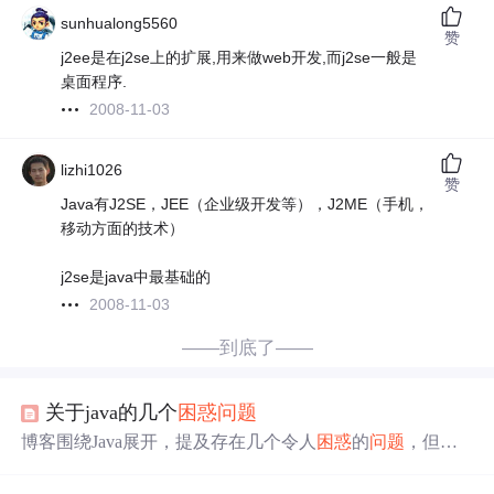
sunhualong5560
赞
j2ee是在j2se上的扩展,用来做web开发,而j2se一般是
桌面程序.
2008-11-03
lizhi1026
赞
Java有J2SE，JEE（企业级开发等），J2ME（手机，
移动方面的技术）
j2se是java中最基础的
2008-11-03
——到底了——
关于java的几个
困惑
问题
博客围绕Java展开，提及存在几个令人
困惑
的
问题
，但未
详细说明具体
问题
内容。