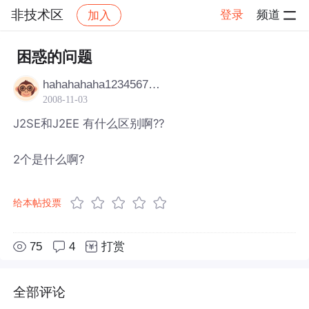
非技术区
登录
频道
加入
帖子详情
社区
非技术区
困惑的问题
hahahahaha1234567890
2008-11-03
J2SE和J2EE 有什么区别啊??
2个是什么啊?
给本帖投票
75
4
打赏
全部评论