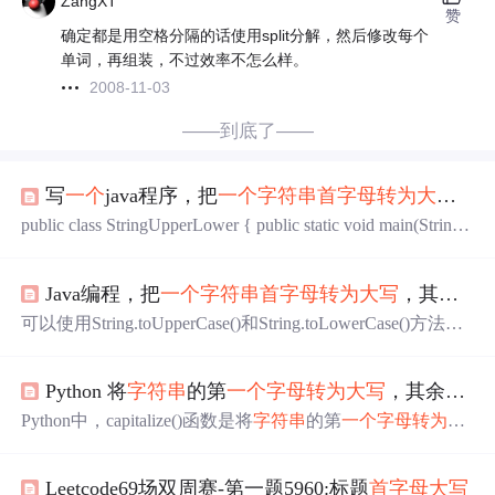
ZangXT
赞
确定都是用空格分隔的话使用split分解，然后修改每个
单词，再组装，不过效率不怎么样。
2008-11-03
——到底了——
写
一个
java程序，把
一个
字符串
首
字母
转为
大写
，
public class StringUpperLower { public static void main(String[]
args) { String str = "This IS A STRING"; String newStr = ""; fo
r(int i = 0; i < str.length(); i++){ ...
Java编程，把
一个
字符串
首
字母
转为
大写
，其余为小写
可以使用String.toUpperCase()和String.toLowerCase()方法来
实现。例如：String str = "Hello World"; str = str.substring(0,
1).toUpperCase() + str.substring(1).toLowerCase();
Python 将
字符串
的第
一个
字母
转为
大写
，其余
字母
Python中，capitalize()函数是将
字符串
的第
一个
字母
转为
大
写
，其余
字母
转为
小写的操作方法。 capitalize()函数： 描
述： 将
字符串
的第
一个
字母
转为
大写
，其余
字母
转为
小
Leetcode69场双周赛-第一题5960:标题
首
字母
大写
写。 语法： capitalize()方法语法： str.capitalize() 参数：