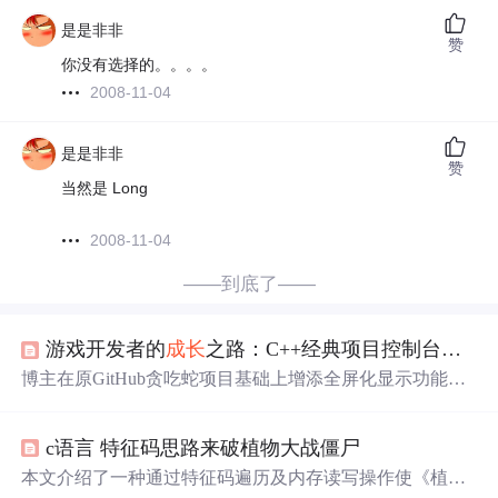
是是非非
赞
你没有选择的。。。。
2008-11-04
是是非非
赞
当然是 Long
2008-11-04
——到底了——
游戏开发者的
成长
之路：C++经典项目控制台贪吃蛇（在GitHub热门项目上增添功能及修改bug）
博主在原GitHub贪吃蛇项目基础上增添全屏化显示功能，
修复限时食物拾取逻辑bug。改写后项目将限时食物拾取逻
辑改到移动判断前。介绍了游戏入口及两层循环的主要逻
c语言 特征码思路来破植物大战僵尸
辑，还列举了关键API，如GetStd
Handle
()等，并给出原项
目和改写项目的下载地址及参考资料。
本文介绍了一种通过特征码遍历及内存读写操作使《植物