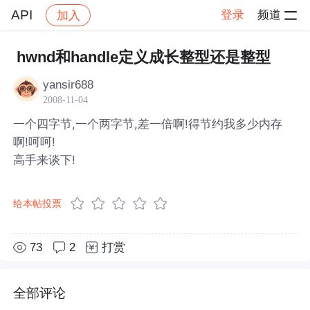
API
登录
频道
加入
帖子详情
社区
API
hwnd和handle定义成长整型还是整型
yansir688
2008-11-04
一个四字节,一个两字节,差一倍啊!得节约我多少内存
啊!呵呵!
高手来谈下!
给本帖投票
73
2
打赏
全部评论